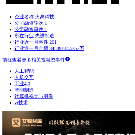
企业名称
火离科技
公司融资轮次
1
公司融资事件
1
所在行业
先进制造
行业近一月事件
201
行业近一月金额
34509134.5853万
前往查看更多相关投融资事件
人工智能
人机交互
工业4.0
智能制造
计算机视觉与图像
vr技术