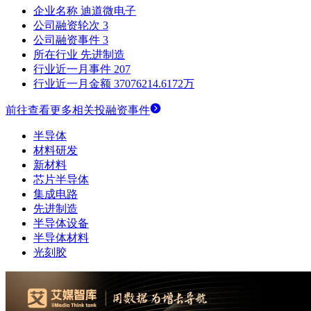
企业名称
迪道微电子
公司融资轮次
3
公司融资事件
3
所在行业
先进制造
行业近一月事件
207
行业近一月金额
37076214.6172万
前往查看更多相关投融资事件
半导体
材料研发
新材料
芯片半导体
集成电路
先进制造
半导体设备
半导体材料
光刻胶