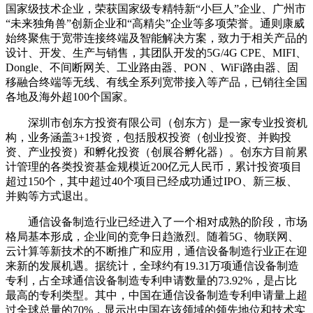
国家级技术企业，荣获国家级专精特新“小巨人”企业、广州市
“未来独角兽”创新企业和“高精尖”企业等多项荣誉。通则康威
始终聚焦于宽带连接终端及智能解决方案，致力于相关产品的
设计、开发、生产与销售，其团队开发的5G/4G CPE、MIFI、
Dongle、不间断网关、工业路由器、PON 、WiFi路由器、固
移融合终端等无线、有线全系列宽带接入等产品，已销往全国
各地及海外超100个国家。
深圳市创东方投资有限公司（创东方）是一家专业投资机
构，业务涵盖3+1投资，包括股权投资（创业投资、并购投
资、产业投资）和孵化投资（创展谷孵化器）。创东方目前累
计管理的各类投资基金规模近200亿元人民币，累计投资项目
超过150个，其中超过40个项目已经成功通过IPO、新三板、
并购等方式退出。
通信设备制造行业已经进入了一个相对成熟的阶段，市场
格局基本形成，企业间的竞争日趋激烈。随着5G、物联网、
云计算等新技术的不断推广和应用，通信设备制造行业正在迎
来新的发展机遇。据统计，全球约有19.31万项通信设备制造
专利，占全球通信设备制造专利申请数量的73.92%，是占比
最高的专利类型。其中，中国在通信设备制造专利申请量上超
过全球总量的70%，显示出中国在该领域的领先地位和技术实