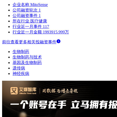
企业名称
MitoSense
公司融资轮次
1
公司融资事件
1
所在行业
医疗健康
行业近一月事件
117
行业近一月金额
1993915.999万
前往查看更多相关投融资事件
生物制药
生物制药与技术
基因及生物制药
遗传病
神经疾病