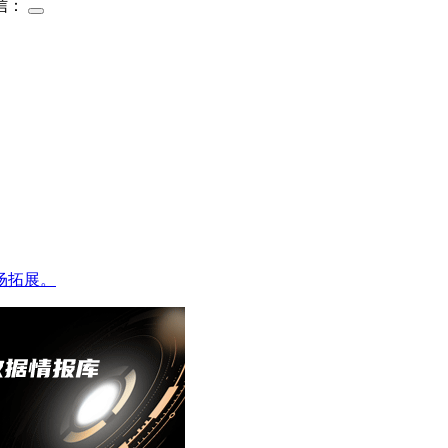
信：
场拓展。