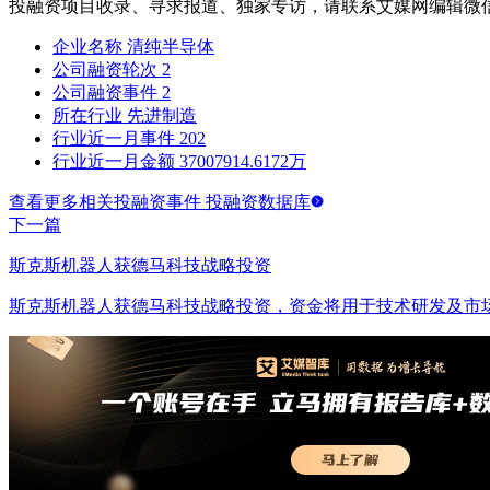
投融资项目收录、寻求报道、独家专访，请联系艾媒网编辑微
企业名称
清纯半导体
公司融资轮次
2
公司融资事件
2
所在行业
先进制造
行业近一月事件
202
行业近一月金额
37007914.6172万
查看更多相关投融资事件 投融资数据库
下一篇
斯克斯机器人获德马科技战略投资
斯克斯机器人获德马科技战略投资，资金将用于技术研发及市