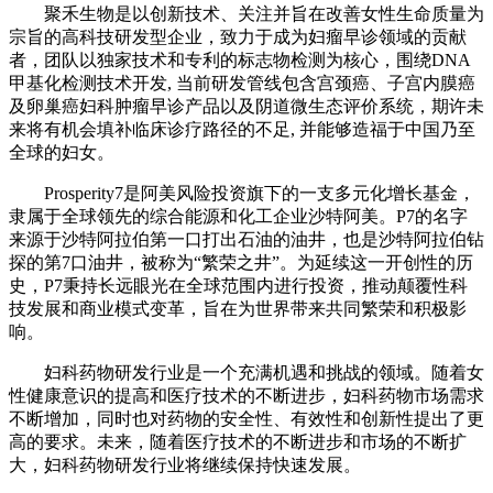
聚禾生物是以创新技术、关注并旨在改善女性生命质量为
宗旨的高科技研发型企业，致力于成为妇瘤早诊领域的贡献
者，团队以独家技术和专利的标志物检测为核心，围绕DNA
甲基化检测技术开发, 当前研发管线包含宫颈癌、子宫内膜癌
及卵巢癌妇科肿瘤早诊产品以及阴道微生态评价系统，期许未
来将有机会填补临床诊疗路径的不足, 并能够造福于中国乃至
全球的妇女。
Prosperity7是阿美风险投资旗下的一支多元化增长基金，
隶属于全球领先的综合能源和化工企业沙特阿美。P7的名字
来源于沙特阿拉伯第一口打出石油的油井，也是沙特阿拉伯钻
探的第7口油井，被称为“繁荣之井”。为延续这一开创性的历
史，P7秉持长远眼光在全球范围内进行投资，推动颠覆性科
技发展和商业模式变革，旨在为世界带来共同繁荣和积极影
响。
妇科药物研发行业是一个充满机遇和挑战的领域。随着女
性健康意识的提高和医疗技术的不断进步，妇科药物市场需求
不断增加，同时也对药物的安全性、有效性和创新性提出了更
高的要求。未来，随着医疗技术的不断进步和市场的不断扩
大，妇科药物研发行业将继续保持快速发展。