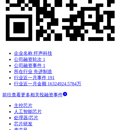
企业名称
纤声科技
公司融资轮次
1
公司融资事件
1
所在行业
先进制造
行业近一月事件
191
行业近一月金额
16324924.5784万
前往查看更多相关投融资事件
主控芯片
人工智能芯片
处理器/芯片
芯片研发
麦克风