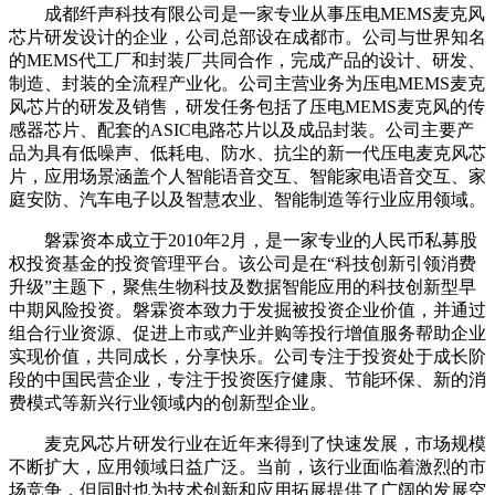
成都纤声科技有限公司是一家专业从事压电MEMS麦克风
芯片研发设计的企业，公司总部设在成都市。公司与世界知名
的MEMS代工厂和封装厂共同合作，完成产品的设计、研发、
制造、封装的全流程产业化。公司主营业务为压电MEMS麦克
风芯片的研发及销售，研发任务包括了压电MEMS麦克风的传
感器芯片、配套的ASIC电路芯片以及成品封装。公司主要产
品为具有低噪声、低耗电、防水、抗尘的新一代压电麦克风芯
片，应用场景涵盖个人智能语音交互、智能家电语音交互、家
庭安防、汽车电子以及智慧农业、智能制造等行业应用领域。
磐霖资本成立于2010年2月，是一家专业的人民币私募股
权投资基金的投资管理平台。该公司是在“科技创新引领消费
升级”主题下，聚焦生物科技及数据智能应用的科技创新型早
中期风险投资。磐霖资本致力于发掘被投资企业价值，并通过
组合行业资源、促进上市或产业并购等投行增值服务帮助企业
实现价值，共同成长，分享快乐。公司专注于投资处于成长阶
段的中国民营企业，专注于投资医疗健康、节能环保、新的消
费模式等新兴行业领域内的创新型企业。
麦克风芯片研发行业在近年来得到了快速发展，市场规模
不断扩大，应用领域日益广泛。当前，该行业面临着激烈的市
场竞争，但同时也为技术创新和应用拓展提供了广阔的发展空