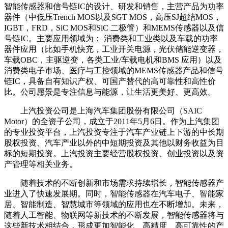
智能传感器和信号链IC的设计、研发和销售，主营产品为功率
器件（中低压Trench MOS以及SGT MOS，高压SJ超结MOS，
IGBT，FRD，SiC MOS和SiC 二极管）和MEMS传感器以及信
号链IC。主要应用领域为： 消费类和工业类以及车载的功率
器件应用（比如手机快充，工业开关电源，光伏储能逆变器，
车载OBC，主驱逆变，各类工业/车载电机和BMS 应用）以及
消费类电子市场、医疗与工控领域的MEMS传感器产品和信号
链IC，具备自有知识产权、可国产替代的高可靠性和高性价
比。公司愿景是专注信息与能源，让生活更美好、更高效。
上汽投资公司是上海汽车集团股份有限公司（SAIC
Motor）的全资子公司，成立于2011年5月6日。作为上汽集团
的专业投资平台，上汽投资专注于汽车产业链上下游的中长期
股权投资、汽车产业以外的中短期投资及其他以财务收益为目
标的短期投资。上汽投资主要经营股权投资、创业投资以及资
产管理等相关业务。
随着技术的不断创新和市场需求持续增长，智能传感器产
业进入了快速发展期。同时，智能传感器在汽车电子、智能家
居、智能制造、智慧城市等领域的应用也在不断增加。未来，
随着人工智能、物联网等新技术的不断发展，智能传感器将与
这些新技术相结合，形成更加智能化、高精度、高可靠性的产