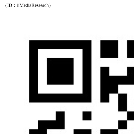
（ID：iiMediaResearch）