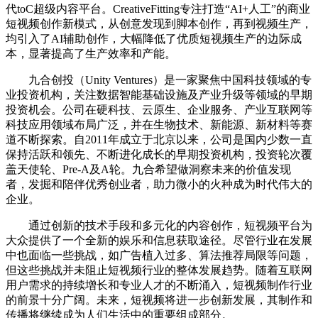
代toC超级内容平台。CreativeFitting专注打造“AI+人工”的商业
短视频创作新模式，从创意发现到脚本创作，再到视频生产，
均引入了AI辅助创作，大幅降低了优质短视频生产的边际成
本，显著提高了生产效率和产能。
九合创投（Unity Ventures）是一家聚焦中国科技领域的专
业投资机构，关注数据智能基础设施及产业升级等领域的早期
投资机会。公司在硬科技、云原生、企业服务、产业互联网等
科技应用领域布局广泛，并在生物技术、新能源、新材料等赛
道不断探索。自2011年成立于北京以来，公司是国内少数一直
保持活跃和领先、不断进化成长的早期投资机构，投资轮次覆
盖天使轮、Pre-A及A轮。九合希望做洞察未来的价值发现
者，发掘和陪伴优秀创业者，助力微小的火种成为时代伟大的
企业。
通过创新的技术手段和多元化的内容创作，短视频平台为
大众提供了一个全新的娱乐和信息获取途径。尽管行业在发展
中也面临一些挑战，如广告植入过多、算法推荐局限等问题，
但这些挑战并未阻止短视频行业的整体发展趋势。随着互联网
用户需求的持续增长和专业人才的不断涌入，短视频制作行业
的前景十分广阔。未来，短视频将进一步创新发展，其制作和
传播将继续成为人们生活中的重要组成部分。