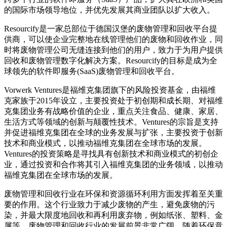
的国际市场领导地位，并优先发展其商业团队以扩大收入。
Resourcify是一家总部位于德国汉堡的废物管理和回收平台提
供商，可以使企业完整地在线管理他们的废物和回收作业，同
时将废物管理公司无缝连接到他们的用户，致力于为用户提供
回收和废物管理数字化解决方案。Resourcify的目标是成为全
球领先的软件即服务(SaaS)废物管理和回收平台。
Vorwerk Ventures是福维克集团旗下的风险投资基金，由福维
克家族于2015年设立，主要投资处于初创期和成长期、对福维
克集团业务有战略价值的企业，重点关注食品、健康、家居、
生活方式等领域的创新与颠覆性技术。Ventures的宗旨是支持
并促进福维克集团在全球的业务发展与扩张，主要投资于创新
技术和商业模式，以推动福维克集团在全球市场的发展。
Ventures的投资策略是寻找具有创新技术和商业模式的初创企
业，通过投资和合作将其引入福维克集团的业务领域，以推动
福维克集团在全球市场的发展。
废物管理和回收行业在环保和资源循环利用方面发挥着至关重
要的作用。这个行业致力于减少废物的产生，避免废物的污
染，并最大限度地回收和再利用废弃物，例如纸张、塑料、金
属等。废物管理和回收行业的发展前景非常广阔。随着环保意