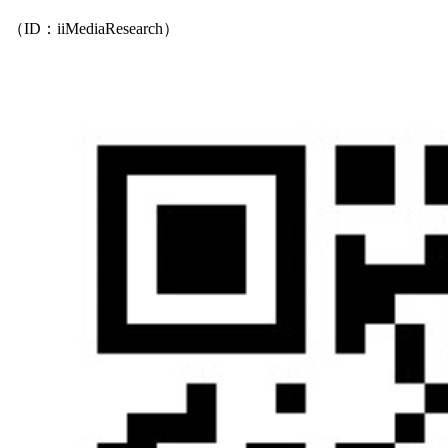
（ID：iiMediaResearch）