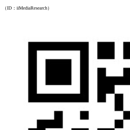
（ID：iiMediaResearch）