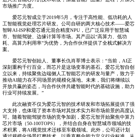
市场推广力度。
爱芯元智成立于2019年5月，专注于高性能、低功耗的人
工智能视觉处理芯片研发。公司自研的两大核心技术——爱芯
智眸AI-ISP和爱芯通元混合精度NPU，已广泛应用于智慧城
市、智能驾驶、边缘计算等市场。其产品以“高算力、低功
耗、高算力利用率”为优势，为合作伙伴提供了全栈式解决方
案。
爱芯元智创始人、董事长仇肖莘博士表示：“当前，AI正
深刻重构千行百业，而芯片是这场变革的基石。爱芯元智自创
立以来，持续聚焦边端侧人工智能芯片的研发与量产，致力于
推动AI能力在不同场景的规模化落地。未来，我们将继续以
开放共赢的姿态，与合作伙伴共建智能时代的基础设施，助力
行业可持续发展。”
此次融资不仅为爱芯元智的技术研发和市场拓展提供了强
大支持，也体现了资本市场对其技术实力和市场前景的高度认
可。随着智能驾驶市场的竞争加剧，爱芯元智开始聚焦中算力
芯片市场（50-100TOPS），并结合自身在智慧城市领域的技
术积累，将AI视觉技术迁移至车载领域。此外，公司还计划
通过规模化场景打磨技术，以垂直整合能力定义行业标准，从