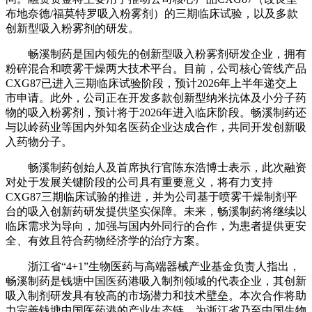
布地奈德/福莫特罗吸入粉雾剂）的三期临床试验，以及多款
创新型吸入粉雾剂的研发。
畅溪制药是国内领先的创新型吸入粉雾剂研发企业，拥有
粉碎混合和喷雾干燥两大技术平台。目前，公司核心管线产品
CXG87已进入三期临床试验阶段，预计2026年上半年递交上
市申请。此外，公司正在开发多款创新型纳米抗体及小分子药
物的吸入粉雾剂，预计将于2026年进入临床阶段。畅溪制药还
与以岭药业等国内外知名医药企业达成合作，共同开发创新吸
入药物分子。
畅溪制药创始人及首席执行官陈东浩博士表示，此次融资
对处于发展关键阶段的公司具有重要意义，将有力支持
CXG87三期临床试验的推进，并为公司基于喷雾干燥制剂平
台的吸入创新药研发提供坚实保障。未来，畅溪制药将继续以
临床需求为导向，加强与国内外同行的合作，为患者提供更安
全、有效且符合药物经济学的治疗方案。
浙江省“4+1”生物医药与高端器械产业基金负责人指出，
畅溪制药是钱塘中国医药港吸入制剂领域的代表企业，其创新
吸入制剂研发具有较高的市场潜力和技术壁垒。本次合作将助
力完善钱塘中国医药港的产业生态链，为浙江省乃至中国生物