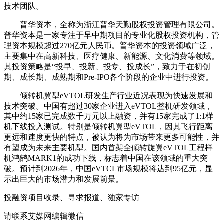
技术团队。
‌普华资本‌，全称为‌浙江普华天勤股权投资管理有限公司‌。
普华资本是一家专注于早中期项目的专业化股权投资机构，管
理资本规模超过270亿元人民币‌。普华资本的投资领域广泛，
主要集中在高新科技、医疗健康、新能源、文化消费等领域。
其投资策略是“投早、投新、投专、投成长”，致力于在初创
期、成长期、成熟期和Pre-IPO各个阶段的企业中进行投资‌。
倾转机翼型eVTOL研发生产行业近况表现为快速发展和
技术突破。中国有超过30家企业进入eVTOL整机研发领域，
其中约15家已完成数千万元以上融资，并有15家完成了1:1样
机下线投入测试。特别是倾转机翼型eVTOL，因其飞行距离
更远和速度更快的特点，被认为将为市场带来更多可能性，并
有望成为未来主要机型。国内首架全倾转旋翼eVTOL工程样
机鸿鹄MARK1的成功下线，标志着中国在该领域的重大突
破。预计到2026年，中国eVTOL市场规模将达到95亿元，显
示出巨大的市场潜力和发展前景。
投融资项目收录、寻求报道、独家专访
请联系艾媒网编辑微信