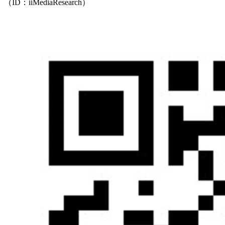
（ID：iiMediaResearch）