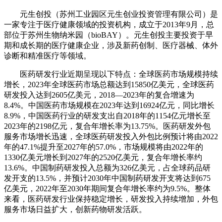
元生创投（苏州工业园区元生创业投资管理有限公司）是
一家专注于医疗健康领域的投资机构，成立于2013年9月，总
部位于苏州生物纳米园（bioBAY）‌。元生创投主要投资于早
期和成长期的医疗健康企业，涉及新药创制、医疗器械、体外
诊断和精准医疗等领域‌。
医药研发行业近期呈现以下特点：全球医药市场规模持续
增长，2023年全球医药市场总额达到15850亿美元，全球医药
研发投入达到2605亿美元，2018—2023年的复合增速为
8.4%。中国医药市场规模在2023年达到16924亿元，同比增长
8.9%，中国医药行业的研发支出自2018年的1154亿元增长至
2023年的2198亿元，复合年增长率为13.75%。医药研发外包
服务市场增长迅速，全球医药研发投入外包比例预计将由2022
年的47.1%提升至2027年的57.0%，市场规模将由2022年的
1330亿美元增长到2027年的2520亿美元，复合年增长率约
13.6%。中国制药研发投入总额为326亿美元，占全球药品研
发开支的13.5%，并预计2030年中国制药研发开支将达到675
亿美元，2022年至2030年期间复合年增长率约为9.5%。整体
来看，医药研发行业保持稳定增长，研发投入持续增加，外包
服务市场日益扩大，创新药物研发活跃。