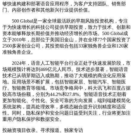
够快速构建和部署语音应用程序，为客户支持团队、销售部
门、内容创作者和其他新兴行业提供价值。
‌500 Global‌是一家全球最活跃的早期风险投资机构，专注
于为快速增长的科技公司提供早期投资，致力于技术、创新和
资本能够释放长期价值并推动经济增长的市场。500 Global成
立于2010年，总部位于美国旧金山，并在全球77个国家投资了
2500多家创业公司，其投资组合包括33家独角兽企业和120家
准独角兽企业‌。
2024年，语音人工智能平台行业正处于快速发展阶段，市
场规模预计将达到469亿元人民币。技术进步显著，智能语音
技术已从萌芽期迈入成熟期，推动了大规模的商业化应用落
地。应用场景不断扩展，包括智能家居、智能汽车、智能医
疗、智能教育等领域。市场竞争格局中，科大讯飞和百度占据
较高市场份额，分别为44.2%和27.8%。智能语音技术正朝着
更加智能化、个性化、安全可靠的方向发展，端到端建模简化
系统架构，提高处理效率，多模态融合提升识别精度和适应
性。同时，隐私保护和安全问题日益受到关注，行业将更加注
重用户隐私保护和数据安全。
投融资项目收录、寻求报道、独家专访