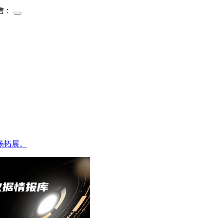
信：
场拓展。