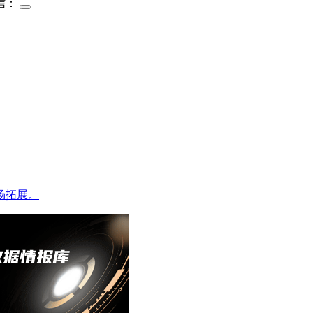
信：
场拓展。