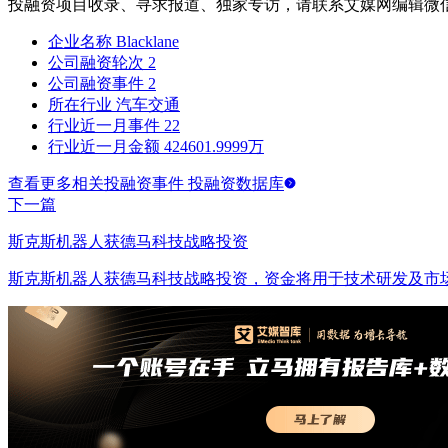
投融资项目收录、寻求报道、独家专访，请联系艾媒网编辑微
企业名称
Blacklane
公司融资轮次
2
公司融资事件
2
所在行业
汽车交通
行业近一月事件
22
行业近一月金额
424601.9999万
查看更多相关投融资事件 投融资数据库
下一篇
斯克斯机器人获德马科技战略投资
斯克斯机器人获德马科技战略投资，资金将用于技术研发及市