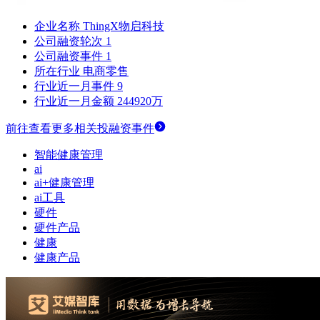
企业名称
ThingX物启科技
公司融资轮次
1
公司融资事件
1
所在行业
电商零售
行业近一月事件
9
行业近一月金额
244920万
前往查看更多相关投融资事件
智能健康管理
ai
ai+健康管理
ai工具
硬件
硬件产品
健康
健康产品