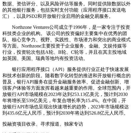
数据、资信评分、以及风险评估等服务。同时提供除数据以外
的其他银行服务，包括实时支付功能（应用程序接口发送电
汇），以及PSD2和开放银行业启用的金融交易服务。
‌Northzone Ventures公司成立于1996年，是一家专注于投资
科技类企业的机构。‌ 该公司的投资偏好主要集中在优秀的团
队、核心竞争力、视野、实践性、市场潜力和突出的商业模式
等方面。Northzone主要投资于企业服务、金融、文娱传媒等
行业，投资轮次包括A轮、B轮、C轮等，并且在其主投地域
如英国、美国、瑞典等地均有投资活动‌。
银行应用程序接口（API）服务提供行业正处于快速发展
和技术创新的阶段。随着数字化转型的推进和开放银行概念的
普及，银行API服务在提升金融服务效率、促进金融创新、增
强客户体验等方面发挥着越来越重要的作用。全球范围内，开
放银行API市场规模在2023年达到253.13亿美元，预计到2030
年将增长至539亿美元，年复合增长率为15.4%。在中国，开
放银行API市场也呈现出快速增长的趋势，2023年市场规模达
到435.6亿元人民币，预计到2030年将达到526.8亿元人民币。
投融资项目收录、寻求报道、独家专访