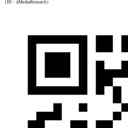
（ID：iiMediaResearch）