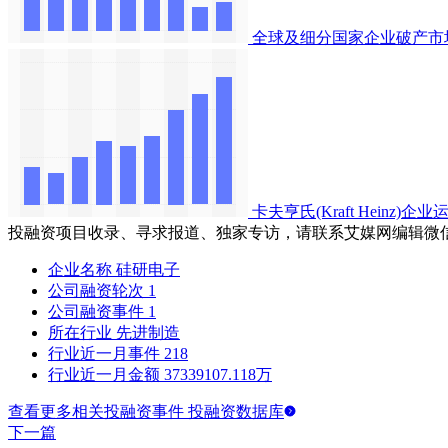
全球及细分国家企业破产市
卡夫亨氏(Kraft Heinz
投融资项目收录、寻求报道、独家专访，请联系艾媒网编辑微
企业名称
硅研电子
公司融资轮次
1
公司融资事件
1
所在行业
先进制造
行业近一月事件
218
行业近一月金额
37339107.118万
查看更多相关投融资事件 投融资数据库
下一篇