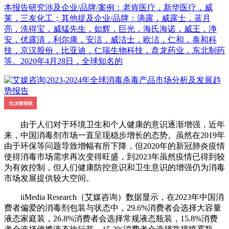
本报告研究涉及企业/品牌/案例：老肯医疗，新华医疗，威
莱，三友化工；其他提及企业/品牌：滴露，威露士，蓝月
亮，洗得宝，威猛先生，如辉，巨光，海氏海诺，威王，净
安，优露清，利尔康，安洁，威洁士，欧洁，仁和，泰和科
技，京汉股份，比亚迪，仁瑞生物科技，盘龙药业，东北制药
等。2020年4月28日，全球知名的
由于人们对于环境卫生和个人健康的意识逐渐增强，近年
来，中国消毒剂市场一直呈现稳步增长的态势。虽然在2019年
由于环保等问题导致增幅有所下降，但2020年的新冠肺炎疫情
使得消毒市场需求再次变得旺盛，到2023年虽然疫情已得到较
为有效控制，但人们健康防控意识和卫生意识的增强仍为消毒
市场发展提供较大空间。
iiMedia Research（艾媒咨询）数据显示，在2023年中国消
费者偏爱的消毒剂包装与状态中，29.6%消费者会选择大容量
液态家庭装，26.8%消费者会选择常规液态瓶装，15.8%消费