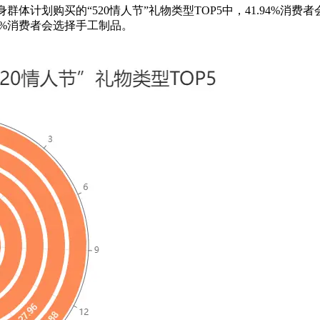
国单身群体计划购买的“520情人节”礼物类型TOP5中，41.94%消费
88%消费者会选择手工制品。