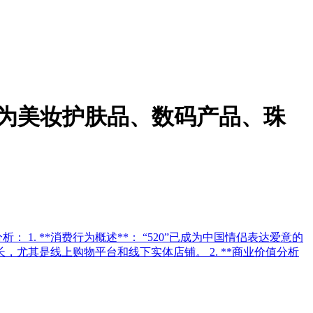
P5为美妆护肤品、数码产品、珠
1. **消费行为概述**： “520”已成为中国情侣表达爱意的
其是线上购物平台和线下实体店铺。 2. **商业价值分析