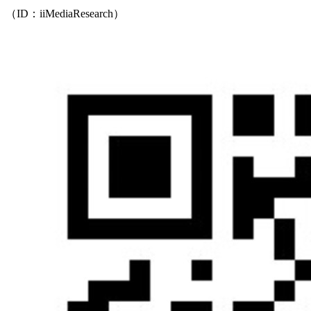
（ID：iiMediaResearch）