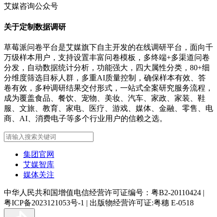
艾媒咨询公众号
关于定制数据调研
草莓派问卷平台是艾媒旗下自主开发的在线调研平台，面向千
万级样本用户，支持设置丰富问卷模板，多终端+多渠道问卷
分发，自动数据统计分析，功能强大，四大属性分类，80+细
分维度筛选目标人群，多重AI质量控制，确保样本有效、答
卷有效，多种调研结果交付形式，一站式全案研究服务流程，
成为覆盖食品、餐饮、宠物、美妆、汽车、家政、家装、鞋
服、文旅、教育、家电、医疗、游戏、媒体、金融、零售、电
商、AI、消费电子等多个行业用户的信赖之选。
集团官网
艾媒智库
媒体关注
中华人民共和国增值电信经营许可证编号：粤B2-20110424
|
粤ICP备2023121053号-1
|
出版物经营许可证:粤穗 E-0518