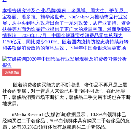
本报告研究涉及企业/品牌/案例：老凤祥、周大生、蒂芙尼、
宝格丽、潘多拉、施华洛世奇。<br/><br/>为推动饰品行业发
展，从中央到地方政府出台了一系列政策，从产业支持、资金
扶持等方面为饰品行业提供了更广大的发展空间。然而受到疫
情影响，2020年1-7月，中国金银珠宝类消费品零售总额为
1150亿元，同比减少20.0%。随着国内疫情防控态势持续好转
和各项促消费政策的落地生效，下半年中国金银珠宝类市场
随着消费者购买能力的不断增强，奢侈品不再只是上层
社会的专属，对于普通人来说已并非“遥不可及”。在此环境
下，奢侈品消费市场不断扩大，奢侈品二手交易市场也在不断
地发展。
iiMedia Research(艾媒咨询)数据显示，10.8%白领群体已
经购买过二手奢侈品，50%白领群体具有购买二手奢侈品的意
愿，还有39.2%白领群体没有意愿购买二手奢侈品。