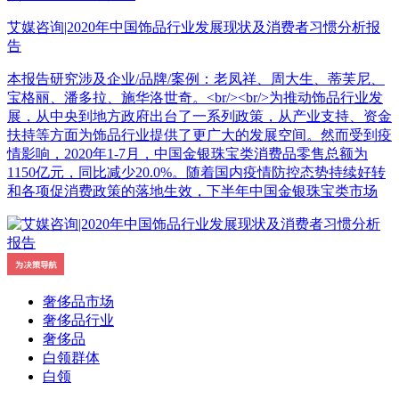
艾媒咨询|2020年中国饰品行业发展现状及消费者习惯分析报
告
本报告研究涉及企业/品牌/案例：老凤祥、周大生、蒂芙尼、
宝格丽、潘多拉、施华洛世奇。<br/><br/>为推动饰品行业发
展，从中央到地方政府出台了一系列政策，从产业支持、资金
扶持等方面为饰品行业提供了更广大的发展空间。然而受到疫
情影响，2020年1-7月，中国金银珠宝类消费品零售总额为
1150亿元，同比减少20.0%。随着国内疫情防控态势持续好转
和各项促消费政策的落地生效，下半年中国金银珠宝类市场
奢侈品市场
奢侈品行业
奢侈品
白领群体
白领