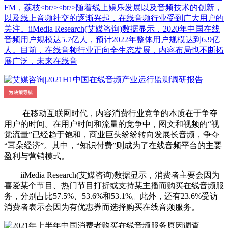
FM，荔枝<br/><br/>随着线上娱乐发展以及音频技术的创新，
以及线上音频社交的逐渐兴起，在线音频行业受到广大用户的
关注。iiMedia Research(艾媒咨询)数据显示，2020年中国在线
音频用户规模达5.7亿人，预计2022年整体用户规模达到6.9亿
人。目前，在线音频行业正向全生态发展，内容布局也不断拓
展广泛，未来在线音
在移动互联网时代，内容消费行业竞争的本质在于争夺
用户的时间。在用户时间和流量的竞争中，图文和视频的“视
觉流量”已经趋于饱和，商业巨头纷纷转向发展长音频，争夺
“耳朵经济”。其中，“知识付费”则成为了在线音频平台的主要
盈利与营销模式。
iiMedia Research(艾媒咨询)数据显示，消费者主要会因为
喜爱某个节目、热门节目打折或支持某主播而购买在线音频服
务，分别占比57.5%、53.6%和53.1%。此外，还有23.6%受访
消费者表示会因为有优惠券而选择购买在线音频服务。