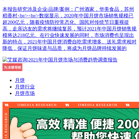
本报告研究涉及企业/品牌/案例：广州酒家，华美食品，苏州
稻香村<br/><br/>数据显示，2020年中国月饼市场销售规模已
超200亿元，随着疫情防控常态化、国民对传统节日重视提
高，走亲访友的需求将继续复苏，预计2021年中国月饼销售规
模将达218亿元。在行业快速发展的同时，市场消费也呈现出
新的特点，2021年中国月饼消费自吃需求增多、送礼需求相对
降低，保证月饼味道与品质，将成为月饼品牌持续发展的
月饼
月饼行业
月饼市场