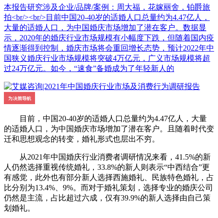
本报告研究涉及企业/品牌/案例：周大福，花嫁丽舍，铂爵旅
拍<br/><br/>目前中国20-40岁的适婚人口总量约为4.47亿人，
大量的适婚人口，为中国婚庆市场增加了潜在客户。数据显
示，2020年的婚庆行业市场规模有小幅度下跌，但随着国内疫
情逐渐得到控制，婚庆市场将会重回增长态势，预计2022年中
国狭义婚庆行业市场规模将突破4万亿元，广义市场规模将超
过24万亿元。如今，“速食”备婚成为了年轻新人的
目前，中国20-40岁的适婚人口总量约为4.47亿人，大量
的适婚人口，为中国婚庆市场增加了潜在客户。且随着时代变
迁和思想观念的转变，婚礼形式也层出不穷。
从2021年中国婚庆行业消费者调研情况来看，41.5%的新
人仍然选择重视传统婚礼，33.8%的新人则表示“中西结合”更
有感觉，此外也有部分新人选择西施婚礼、民族特色婚礼，占
比分别为13.4%、9%。而对于婚礼策划，选择专业的婚庆公司
仍然是主流，占比超过六成，仅有39.9%的新人选择由自己策
划婚礼。