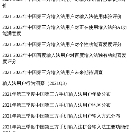
价
2021-2022年中国第三方输入法用户对输入法使用体验评价
2021-2022年中国第三方输入法用户对正在使用输入法的AI功
能满意度
2021-2022年中国第三方输入法用户对个性功能喜爱度评分
2021-2022年中国百度输入法用户对百度输入法独有功能喜爱
度评分
2021-2022年中国第三方输入法用户未来期待调查
输入法用户行为洞察（2021Q3）
2021年第三季度中国第三方手机输入法用户年龄分布
2021年第三季度中国第三方手机输入法用户地区分布
2021年第三季度中国第三方手机输入法用户输入方式分布
2021年第三季度中国第三方手机输入法拼音输入法主要功能使