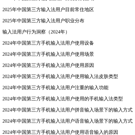
2025年中国第三方输入法用户目前常住地区
2025年中国第三方输入法用户职业分布
输入法用户行为洞察（2024年）
2024年中国第三方手机输入法用户使用设备
2024年中国第三方手机输入法用户使用场景
2024年中国第三方手机输入法用户使用原因
2024年中国第三方手机输入法用户使用输入法皮肤类型
2024年中国第三方手机输入法用户注重的输入功能
2024年中国第三方手机输入法用户使用的手机输入法类型
2024年中国第三方手机输入法用户拼音输入场景下的输入方式
2024年中国第三方手机输入法用户语音输入场景下的输入方式
2024年中国第三方手机输入法用户使用语音输入的原因