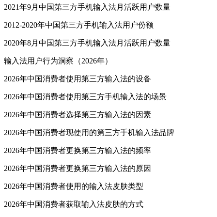
2021年9月中国第三方手机输入法月活跃用户数量
2012-2020年中国第三方手机输入法用户份额
2020年8月中国第三方手机输入法月活跃用户数量
输入法用户行为洞察（2026年）
2026年中国消费者使用第三方输入法的设备
2026年中国消费者使用第三方手机输入法的场景
2026年中国消费者选择第三方输入法的因素
2026年中国消费者现使用的第三方手机输入法品牌
2026年中国消费者更换第三方输入法的频率
2026年中国消费者更换第三方输入法的原因
2026年中国消费者使用的输入法皮肤类型
2026年中国消费者获取输入法皮肤的方式