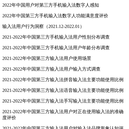
2022年中国用户对第三方手机输入法数字人感知
2022年中国第三方手机输入法数字人功能满意度评价
输入法用户行为洞察（2021.12-2022.01）
2021-2022年中国第三方手机输入法用户性别分布调查
2021-2022年中国第三方手机输入法用户年龄分布调查
2021-2022年中国第三方输入法用户使用场景
2021-2022年中国第三方输入法用户输入方式调查
2021-2022年中国第三方输入法拼音输入法主要功能使用比例
2021-2022年中国第三方输入法语音输入法主要功能使用比例
2021-2022年中国第三方输入法手写输入法主要功能使用比例
2021-2022年中国第三方输入法用户对正在使用输入法的准确
度评价
2021-2022年中国第三方输入法用户对输入法品牌形象认知评