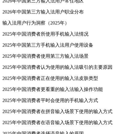
2026年中国第三方输入法用户常住地区
2026年中国第三方输入法用户职业分布
输入法用户行为洞察（2025年）
2025年中国消费者所使用手机输入法情况
2025年中国第三方手机输入法用户使用设备
2025年中国消费者使用第三方输入法场景
2025年中国消费者认为使用的输入法吸引的主要原因
2025年中国消费者正在使用的输入法皮肤类型
2025年中国消费者更看重的输入法输入操作功能
2025年中国消费者平时会使用的手机输入方式
2025年中国消费者在拼音输入场景下使用的输入方式
2025年中国消费者在语音输入场景下使用的输入方式
2025年中国消费者选择语音输入的原因