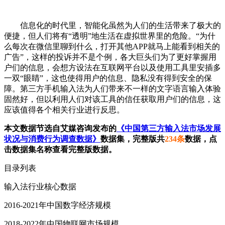
信息化的时代里，智能化虽然为人们的生活带来了极大的
便捷，但人们将有“透明”地生活在虚拟世界里的危险。“为什
么每次在微信里聊到什么，打开其他APP就马上能看到相关的
广告”，这样的投诉并不是个例，各大巨头们为了更好掌握用
户们的信息，会想方设法在互联网平台以及使用工具里安插多
一双“眼睛”，这也使得用户的信息、隐私没有得到安全的保
障。第三方手机输入法为人们带来不一样的文字语言输入体验
固然好，但以利用人们对该工具的信任获取用户们的信息，这
应该值得各个相关行业进行反思。
本文数据节选自艾媒咨询发布的
《中国第三方输入法市场发展
状况与消费行为调查数据》
数据集，完整版共
234条
数据，点
击数据集名称查看完整版数据。
目录列表
输入法行业核心数据
2016-2021年中国数字经济规模
2018-2022年中国物联网市场规模