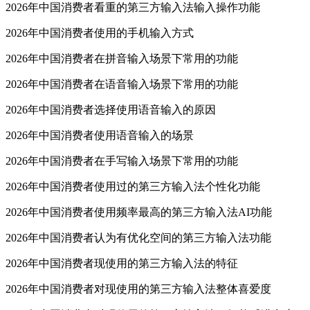
2026年中国消费者看重的第三方输入法输入操作功能
2026年中国消费者使用的手机输入方式
2026年中国消费者在拼音输入场景下常用的功能
2026年中国消费者在语音输入场景下常用的功能
2026年中国消费者选择使用语音输入的原因
2026年中国消费者使用语音输入的场景
2026年中国消费者在手写输入场景下常用的功能
2026年中国消费者使用过的第三方输入法个性化功能
2026年中国消费者使用频率最高的第三方输入法AI功能
2026年中国消费者认为有优化空间的第三方输入法功能
2026年中国消费者现使用的第三方输入法的特征
2026年中国消费者对现使用的第三方输入法整体喜爱度