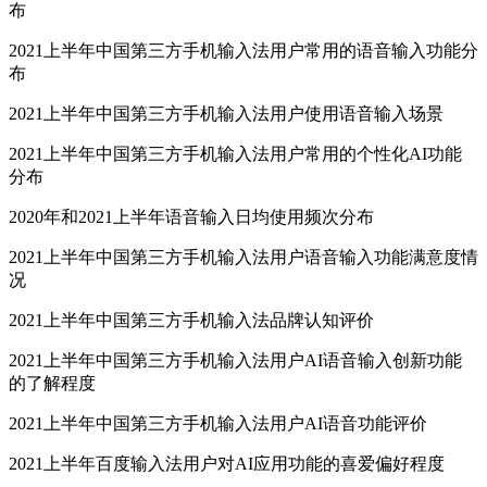
布
2021上半年中国第三方手机输入法用户常用的语音输入功能分
布
2021上半年中国第三方手机输入法用户使用语音输入场景
2021上半年中国第三方手机输入法用户常用的个性化AI功能
分布
2020年和2021上半年语音输入日均使用频次分布
2021上半年中国第三方手机输入法用户语音输入功能满意度情
况
2021上半年中国第三方手机输入法品牌认知评价
2021上半年中国第三方手机输入法用户AI语音输入创新功能
的了解程度
2021上半年中国第三方手机输入法用户AI语音功能评价
2021上半年百度输入法用户对AI应用功能的喜爱偏好程度