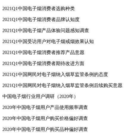
2021Q1中国电子烟消费者选购种类
2021Q1中国电子烟消费者品牌认知度
2021Q1中国电子烟产品体验问题感知调查
2021Q1中国受访用户对电子烟戒烟效果认知
2021Q1中国电子烟消费者推荐产品意愿
2021Q1中国电子烟消费者期待改进方面
2021Q1中国网民对电子烟纳入烟草监管条例的态度
2021Q1中国网民对电子烟纳入烟草监管条例后续购买意愿
中国电子烟行业用户调研（2020年）
2020年中国电子烟用户产品使用频率调查
2020年中国电子烟用户购买价格偏好调查
2020年中国电子烟用户购买品种偏好调查