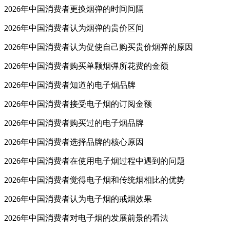
2026年中国消费者更换烟弹的时间间隔
2026年中国消费者认为烟弹的贵价区间
2026年中国消费者认为促使自己购买贵价烟弹的原因
2026年中国消费者购买单颗烟弹所花费的金额
2026年中国消费者知道的电子烟品牌
2026年中国消费者接受电子烟的订阅金额
2026年中国消费者购买过的电子烟品牌
2026年中国消费者选择品牌的核心原因
2026年中国消费者在使用电子烟过程中遇到的问题
2026年中国消费者觉得电子烟和传统烟相比的优势
2026年中国消费者认为电子烟的戒烟效果
2026年中国消费者对电子烟的发展前景的看法