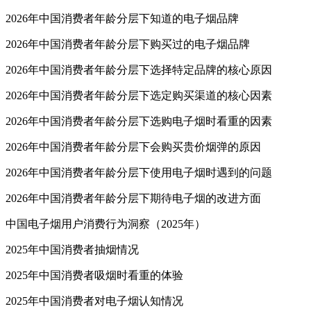
2026年中国消费者年龄分层下知道的电子烟品牌
2026年中国消费者年龄分层下购买过的电子烟品牌
2026年中国消费者年龄分层下选择特定品牌的核心原因
2026年中国消费者年龄分层下选定购买渠道的核心因素
2026年中国消费者年龄分层下选购电子烟时看重的因素
2026年中国消费者年龄分层下会购买贵价烟弹的原因
2026年中国消费者年龄分层下使用电子烟时遇到的问题
2026年中国消费者年龄分层下期待电子烟的改进方面
中国电子烟用户消费行为洞察（2025年）
2025年中国消费者抽烟情况
2025年中国消费者吸烟时看重的体验
2025年中国消费者对电子烟认知情况