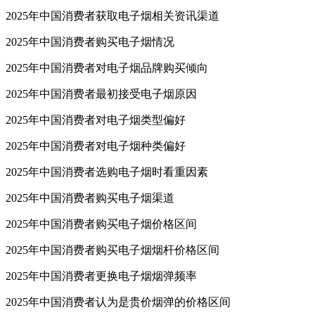
2025年中国消费者获取电子烟相关资讯渠道
2025年中国消费者购买电子烟情况
2025年中国消费者对电子烟品牌购买倾向
2025年中国消费者最初接受电子烟原因
2025年中国消费者对电子烟类型偏好
2025年中国消费者对电子烟种类偏好
2025年中国消费者选购电子烟时看重因素
2025年中国消费者购买电子烟渠道
2025年中国消费者购买电子烟价格区间
2025年中国消费者购买电子烟烟杆价格区间
2025年中国消费者更换电子烟烟弹频率
2025年中国消费者认为是贵价烟弹的价格区间