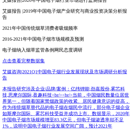
艾媒报告|2020年中国电子烟行业市场运行监测报告
艾媒报告 |2019年中国电子烟产业研究与商业投资决策分析报
告
2021年中国传统烟草消费者吸烟频率
2016-2021年中国电子烟市场规模及预测
电子烟纳入烟草监管条例网民态度调研
点击查看完整数据集
艾媒咨询|2021Q1中国电子烟行业发展现状及市场调研分析报
告
本报告研究涉及企业/品牌/案例：亿纬锂能,劲嘉股份,雾芯科
技,思摩尔国际,盈趣科技<br/><br/>当前，中国烟民数量位居世
界第一，但随着国家禁烟政策的收紧、居民健康意识的提高，
作为传统烟草替代品的电子烟在烟民中流行，部分电子烟企业
如斯摩尔国际、雾芯科技受益并成功上市。数据显示，2020年
中国电子烟市场规模增至83.3亿元，但电子烟渗透率却不足
1%，说明中国电子烟行业发展空间广阔，预计2021年