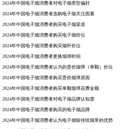
2024年中国电子烟消费者对电子烟类型偏好
2024年中国电子烟消费者选购电子烟关注因素
2024年中国电子烟消费者购买电子烟渠道
2024年中国电子烟消费者购买电子烟价位
2024年中国电子烟消费者购买烟杆价位
2024年中国电子烟消费者更换烟弹时间
2024年中国电子烟消费者认为的贵价烟弹（单颗）价位
2024年中国电子烟消费者购买贵价烟弹原因
2024年中国电子烟消费者购买单颗烟弹花费金额
2024年中国电子烟消费者对电子烟品牌认知度
2024年中国电子烟消费者购买的电子烟品牌
2024年中国电子烟消费者认为电子烟较传统烟草的优势