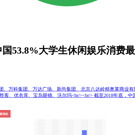
中国53.8%大学生休闲娱乐消费
集团、万科集团、万达广场、新尚集团、北京八达岭精奥莱商业有
胜客、优衣库、宝岛眼镜、沃尔玛<br/><br/> 截至2018