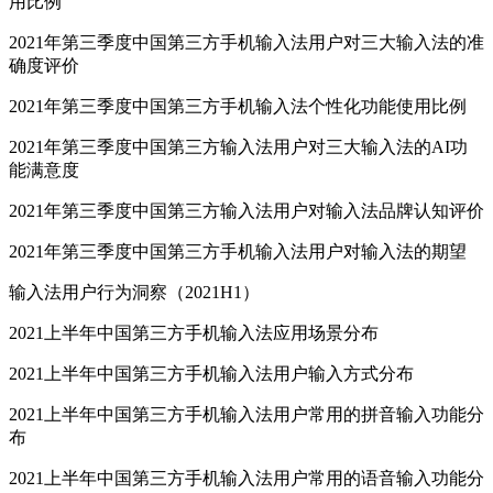
用比例
2021年第三季度中国第三方手机输入法用户对三大输入法的准
确度评价
2021年第三季度中国第三方手机输入法个性化功能使用比例
2021年第三季度中国第三方输入法用户对三大输入法的AI功
能满意度
2021年第三季度中国第三方输入法用户对输入法品牌认知评价
2021年第三季度中国第三方手机输入法用户对输入法的期望
输入法用户行为洞察（2021H1）
2021上半年中国第三方手机输入法应用场景分布
2021上半年中国第三方手机输入法用户输入方式分布
2021上半年中国第三方手机输入法用户常用的拼音输入功能分
布
2021上半年中国第三方手机输入法用户常用的语音输入功能分