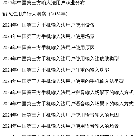
2025年中国第三方输入法用户职业分布
输入法用户行为洞察（2024年）
2024年中国第三方手机输入法用户使用设备
2024年中国第三方手机输入法用户使用场景
2024年中国第三方手机输入法用户使用原因
2024年中国第三方手机输入法用户使用输入法皮肤类型
2024年中国第三方手机输入法用户注重的输入功能
2024年中国第三方手机输入法用户使用的手机输入法类型
2024年中国第三方手机输入法用户拼音输入场景下的输入方式
2024年中国第三方手机输入法用户语音输入场景下的输入方式
2024年中国第三方手机输入法用户使用语音输入的原因
2024年中国第三方手机输入法用户使用语音输入的场景