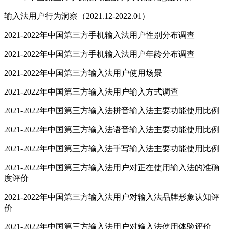
输入法用户行为洞察（2021.12-2022.01）
2021-2022年中国第三方手机输入法用户性别分布调查
2021-2022年中国第三方手机输入法用户年龄分布调查
2021-2022年中国第三方输入法用户使用场景
2021-2022年中国第三方输入法用户输入方式调查
2021-2022年中国第三方输入法拼音输入法主要功能使用比例
2021-2022年中国第三方输入法语音输入法主要功能使用比例
2021-2022年中国第三方输入法手写输入法主要功能使用比例
2021-2022年中国第三方输入法用户对正在使用输入法的准确
度评价
2021-2022年中国第三方输入法用户对输入法品牌形象认知评
价
2021-2022年中国第三方输入法用户对输入法使用体验评价