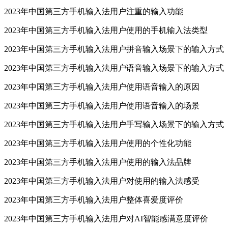
2023年中国第三方手机输入法用户注重的输入功能
2023年中国第三方手机输入法用户使用的手机输入法类型
2023年中国第三方手机输入法用户拼音输入场景下的输入方式
2023年中国第三方手机输入法用户语音输入场景下的输入方式
2023年中国第三方手机输入法用户使用语音输入的原因
2023年中国第三方手机输入法用户使用语音输入的场景
2023年中国第三方手机输入法用户手写输入场景下的输入方式
2023年中国第三方手机输入法用户使用的个性化功能
2023年中国第三方手机输入法用户使用的输入法品牌
2023年中国第三方手机输入法用户对使用的输入法感受
2023年中国第三方手机输入法用户整体喜爱度评价
2023年中国第三方手机输入法用户对AI智能感满意度评价