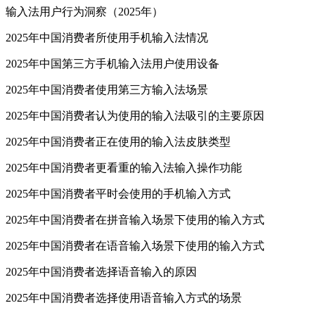
输入法用户行为洞察（2025年）
2025年中国消费者所使用手机输入法情况
2025年中国第三方手机输入法用户使用设备
2025年中国消费者使用第三方输入法场景
2025年中国消费者认为使用的输入法吸引的主要原因
2025年中国消费者正在使用的输入法皮肤类型
2025年中国消费者更看重的输入法输入操作功能
2025年中国消费者平时会使用的手机输入方式
2025年中国消费者在拼音输入场景下使用的输入方式
2025年中国消费者在语音输入场景下使用的输入方式
2025年中国消费者选择语音输入的原因
2025年中国消费者选择使用语音输入方式的场景