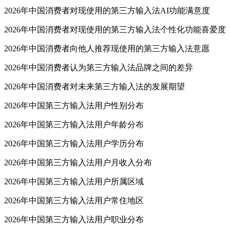
2026年中国消费者对现使用的第三方输入法AI功能满意度
2026年中国消费者对现使用的第三方输入法个性化功能喜爱度
2026年中国消费者向他人推荐现使用的第三方输入法意愿
2026年中国消费者认为第三方输入法品牌之间的差异
2026年中国消费者对未来第三方输入法的发展期望
2026年中国第三方输入法用户性别分布
2026年中国第三方输入法用户年龄分布
2026年中国第三方输入法用户学历分布
2026年中国第三方输入法用户月收入分布
2026年中国第三方输入法用户所属区域
2026年中国第三方输入法用户常住地区
2026年中国第三方输入法用户职业分布