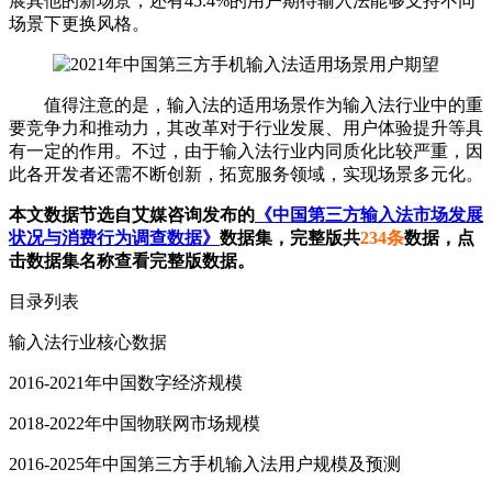
展其他的新场景，还有45.4%的用户期待输入法能够支持不同
场景下更换风格。
值得注意的是，输入法的适用场景作为输入法行业中的重
要竞争力和推动力，其改革对于行业发展、用户体验提升等具
有一定的作用。不过，由于输入法行业内同质化比较严重，因
此各开发者还需不断创新，拓宽服务领域，实现场景多元化。
本文数据节选自艾媒咨询发布的
《中国第三方输入法市场发展
状况与消费行为调查数据》
数据集，完整版共
234条
数据，点
击数据集名称查看完整版数据。
目录列表
输入法行业核心数据
2016-2021年中国数字经济规模
2018-2022年中国物联网市场规模
2016-2025年中国第三方手机输入法用户规模及预测