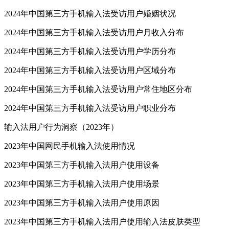
2024年中国第三方手机输入法受访用户婚姻状况
2024年中国第三方手机输入法受访用户月收入分布
2024年中国第三方手机输入法受访用户学历分布
2024年中国第三方手机输入法受访用户区域分布
2024年中国第三方手机输入法受访用户常住地区分布
2024年中国第三方手机输入法受访用户职业分布
输入法用户行为洞察（2023年）
2023年中国网民手机输入法使用情况
2023年中国第三方手机输入法用户使用设备
2023年中国第三方手机输入法用户使用场景
2023年中国第三方手机输入法用户使用原因
2023年中国第三方手机输入法用户使用输入法皮肤类型