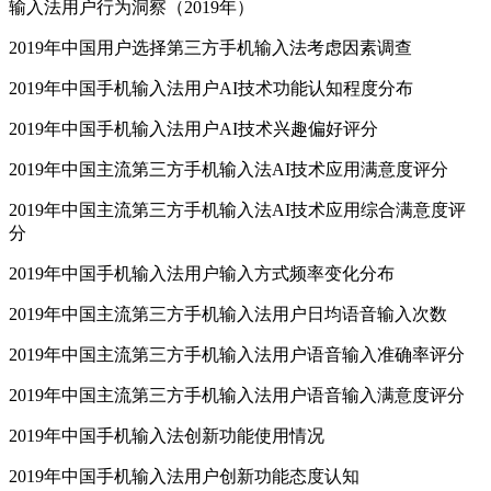
输入法用户行为洞察（2019年）
2019年中国用户选择第三方手机输入法考虑因素调查
2019年中国手机输入法用户AI技术功能认知程度分布
2019年中国手机输入法用户AI技术兴趣偏好评分
2019年中国主流第三方手机输入法AI技术应用满意度评分
2019年中国主流第三方手机输入法AI技术应用综合满意度评
分
2019年中国手机输入法用户输入方式频率变化分布
2019年中国主流第三方手机输入法用户日均语音输入次数
2019年中国主流第三方手机输入法用户语音输入准确率评分
2019年中国主流第三方手机输入法用户语音输入满意度评分
2019年中国手机输入法创新功能使用情况
2019年中国手机输入法用户创新功能态度认知