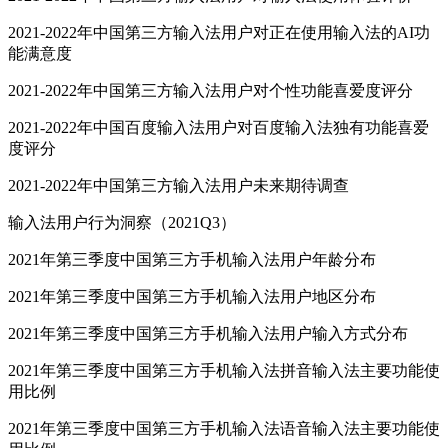
2021-2022年中国第三方输入法用户对正在使用输入法的AI功
能满意度
2021-2022年中国第三方输入法用户对个性功能喜爱度评分
2021-2022年中国百度输入法用户对百度输入法独有功能喜爱
度评分
2021-2022年中国第三方输入法用户未来期待调查
输入法用户行为洞察（2021Q3）
2021年第三季度中国第三方手机输入法用户年龄分布
2021年第三季度中国第三方手机输入法用户地区分布
2021年第三季度中国第三方手机输入法用户输入方式分布
2021年第三季度中国第三方手机输入法拼音输入法主要功能使
用比例
2021年第三季度中国第三方手机输入法语音输入法主要功能使