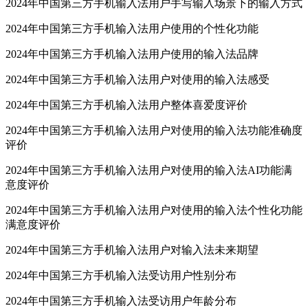
2024年中国第三方手机输入法用户手写输入场景下的输入方式
2024年中国第三方手机输入法用户使用的个性化功能
2024年中国第三方手机输入法用户使用的输入法品牌
2024年中国第三方手机输入法用户对使用的输入法感受
2024年中国第三方手机输入法用户整体喜爱度评价
2024年中国第三方手机输入法用户对使用的输入法功能准确度
评价
2024年中国第三方手机输入法用户对使用的输入法AI功能满
意度评价
2024年中国第三方手机输入法用户对使用的输入法个性化功能
满意度评价
2024年中国第三方手机输入法用户对输入法未来期望
2024年中国第三方手机输入法受访用户性别分布
2024年中国第三方手机输入法受访用户年龄分布