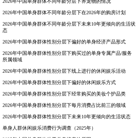
2026年中国单身群体不同年龄分层下养宠物的情况
2026年中国单身群体不同年龄分层下在2026年的购房计划
2026年中国单身群体不同年龄分层下未来10年更倾向的生活状
态
2026年中国单身群体性别分层下偏好的单身经济产品形式
2026年中国单身群体性别分层下购买过的单身专属产品/服务
所属领域
2026年中国单身群体性别分层下线上进行的休闲娱乐活动
2026年中国单身群体性别分层下偏好的休闲娱乐方式
2026年中国单身群体性别分层下经常购买的美妆个护品类
2026年中国单身群体性别分层下每月消费占比前三的领域
2026年中国单身群体性别分层下未来10年更倾向的生活状态
单身人群休闲娱乐消费行为调查（2025年）