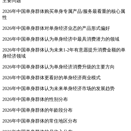
主要问题
2026年中国单身群体购买单身专属产品/服务最看重的核心属
性
2026年中国单身群体对单身经济业态的产品形式偏好
2026年中国单身群体认为单身经济中最具消费潜力的领域
2026年中国单身群体认为未来1-2年有意愿提升消费金额的单
身经济领域
2026年中国单身群体认为单身经济消费升级的主要方向
2026年中国单身群体更看好的单身经济商业模式
2026年中国单身群体认为未来单身经济市场的发展趋势
2026年中国单身群体的性别分布
2026年中国单身群体的年龄段分布
2026年中国单身群体的常住地区分布