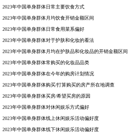
2023年中国单身群体日常主要饮食方式
2023年中国单身群体月均饮食开销金额区间
2023年中国单身群体日常食用菜系偏好
2023年中国单身群体对于护肤和化妆的看法
2023年中国单身群体月均在护肤品和化妆品的开销金额区间
2023年中国单身群体常购买的化妆品品类
2023年中国单身群体在今年的购房计划情况
2023年中国单身群体购买/打算购买的房产所在地调查
2023年中国单身群体买房/希望买房的原因
2023年中国单身群体对休闲娱乐方式偏好
2023年中国单身群体线上休闲娱乐活动偏好度
2023年中国单身群体线下休闲娱乐活动偏好度