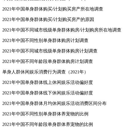
2021年中国单身群体购买/计划购买房产所在地调查
2021年中国单身群体购买/计划购买房产的原因
2021年中国不同城市线级单身群体购房/计划购房所在地调查
2021年中国不同性别单身群体购房计划调查
2021年中国不同城市线级单身群体购房计划调查
2021年中国不同年龄段单身群体购房计划调查
单身人群休闲娱乐消费行为调查（2021年）
2021年中国单身群体线上休闲娱乐活动偏好度
2021年中国单身群体线下休闲娱乐活动偏好度
2021年中国单身群体月均休闲娱乐活动消费区间分布
2021年中国不同性别单身群体养宠物的比例
2021年中国不同年龄段单身群体养宠物的比例