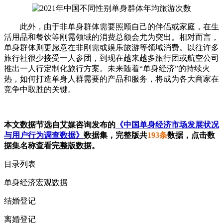
此外，由于非单身群体需要照顾自己的伴侣或家庭，在生
活用品和餐饮等刚需领域的消费总额会尤为突出。相对而言，
单身群体则更愿意在非刚需或娱乐旅游等领域消费。以往许多
旅行社很少接受一人参团，到现在越来越多旅行团或航空公司
推出一人行定制化旅行方案。未来随着“单身经济”的持续火
热，如何打造单身人群需要的产品和服务，将成为各大商家在
竞争中取胜的关键。
本文数据节选自艾媒咨询发布的
《中国单身经济市场发展状况
与用户行为调查数据》
数据集，完整版共
193条
数据，点击数
据集名称查看完整版数据。
目录列表
单身经济宏观数据
结婚登记
离婚登记