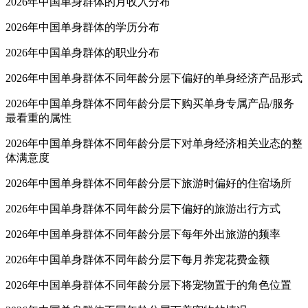
2026年中国单身群体的月收入分布
2026年中国单身群体的学历分布
2026年中国单身群体的职业分布
2026年中国单身群体不同年龄分层下偏好的单身经济产品形式
2026年中国单身群体不同年龄分层下购买单身专属产品/服务
最看重的属性
2026年中国单身群体不同年龄分层下对单身经济相关业态的整
体满意度
2026年中国单身群体不同年龄分层下旅游时偏好的住宿场所
2026年中国单身群体不同年龄分层下偏好的旅游出行方式
2026年中国单身群体不同年龄分层下每年外出旅游的频率
2026年中国单身群体不同年龄分层下每月养宠花费金额
2026年中国单身群体不同年龄分层下将宠物置于的角色位置