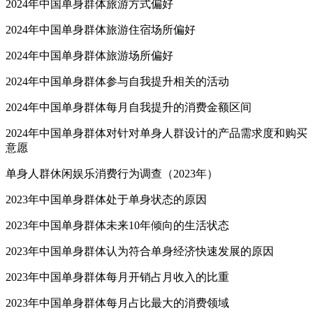
2024年中国单身群体旅游方式偏好
2024年中国单身群体旅游住宿场所偏好
2024年中国单身群体旅游场所偏好
2024年中国单身群体参与自我提升相关的活动
2024年中国单身群体每月自我提升的消费金额区间
2024年中国单身群体对针对单身人群设计的产品需求度和购买
意愿
单身人群休闲娱乐消费行为调查（2023年）
2023年中国单身群体处于单身状态的原因
2023年中国单身群体未来10年倾向的生活状态
2023年中国单身群体认为符合单身经济快速发展的原因
2023年中国单身群体每月开销占月收入的比重
2023年中国单身群体每月占比最大的消费领域