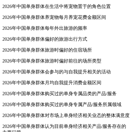
2026年中国单身群体在生活中将宠物置于的角色位置
2026年中国单身群体养宠物每月养宠花费金额区间
2026年中国单身群体每年外出旅游的频率
2026年中国单身群体偏好的旅游出行方式
2026年中国单身群体旅游时偏好的住宿场所
2026年中国单身群体旅游时偏好前往的场所类型
2026年中国单身群体会参与的与自我提升相关的活动
2026年中国单身群体月均自我提升消费金额区间
2026年中国单身群体购买过的单身专属品类的产品/服务
2026年中国单身群体购买过的单身专属产品/服务所属领域
2026年中国单身群体对市场上单身经济相关业态的整体满意度
2026年中国单身群体认为目前单身经济相关产品/服务存在的