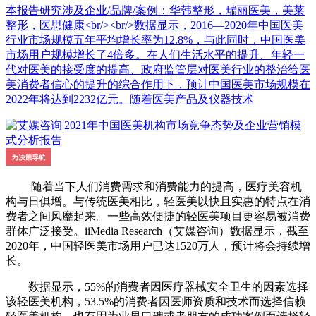
本报告研究涉及企业/品牌/案例：华韩整形，瑞丽医美，美莱
整形，医思健康<br/><br/>数据显示，2016—2020年中国医美
行业市场规模五年平均增长率为12.8%，与此同时，中国医美
市场用户规模增长了4倍多。在人们生活水平的提升、年轻一
代对医美的接受度的提高、政府监管层对医美行业的整治给医
美消费者信心的提升的综合作用下，预计中国医美市场规模在
2022年将达到2232亿元。随着医美产品及仪器技术
随着当下人们消费需求和消费能力的提高，医疗美容机
构与日俱增。与传统医美相比，轻医美以快且实惠的特点在消
费者之间风靡起来。一些高效便捷的轻医美项目更容易被消费
群体广泛接受。iiMedia Research（艾媒咨询）数据显示，截至
2020年，中国轻医美市场用户已达1520万人，预计将会持续增
长。
数据显示，55%的消费者因医疗器械安全卫生的因素选择
该轻医美机构，53.5%的消费者因医师资质和技术而选择信赖