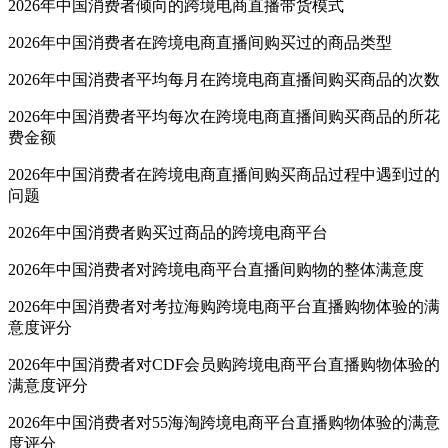
2026年中国消费者倾向的跨境电商直播带货模式
2026年中国消费者在跨境电商直播间购买过的商品类型
2026年中国消费者平均每月在跨境电商直播间购买商品的次数
2026年中国消费者平均每次在跨境电商直播间购买商品的所花
费金额
2026年中国消费者在跨境电商直播间购买商品过程中遇到过的
问题
2026年中国消费者购买过商品的跨境电商平台
2026年中国消费者对跨境电商平台直播间购物的整体满意度
2026年中国消费者对考拉海购跨境电商平台直播购物体验的满
意度评分
2026年中国消费者对CDF会员购跨境电商平台直播购物体验的
满意度评分
2026年中国消费者对55海淘跨境电商平台直播购物体验的满意
度评分