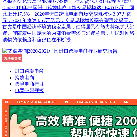
本报告研究涉及企业/品牌/案例： 行云货仓,小红书,寺库<br/>
<br/>2019年中国进口跨境电商市场交易规模达2.64万亿元，同
比上升17.3%，2020年进口跨境电商市场交易规模达3.07万亿
元，2021年将达3.55万亿元，交易规模增长率有望再次提高。
首先是中国经济环境的稳定发展，使得居民有能力持续扩大消
费。伴随着中国庞大的内部消费需求与消费意愿，居民对网络
购物的依赖度和偏好也在不断提
进口跨境电商
跨境电商
跨境电商行业
电商交易规模