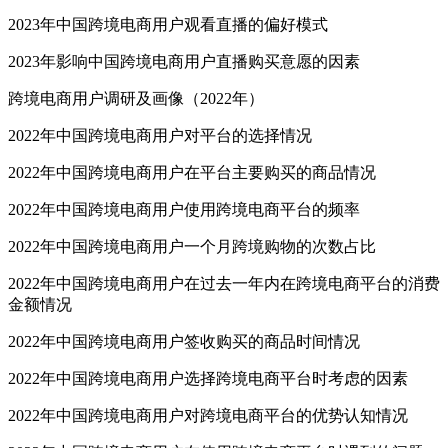
2023年中国跨境电商用户观看直播的偏好模式
2023年影响中国跨境电商用户直播购买意愿的因素
跨境电商用户调研及画像（2022年）
2022年中国跨境电商用户对平台的选择情况
2022年中国跨境电商用户在平台主要购买的商品情况
2022年中国跨境电商用户使用跨境电商平台的频率
2022年中国跨境电商用户一个月跨境购物的次数占比
2022年中国跨境电商用户在过去一年内在跨境电商平台的消费
金额情况
2022年中国跨境电商用户签收购买的商品时间情况
2022年中国跨境电商用户选择跨境电商平台时考虑的因素
2022年中国跨境电商用户对跨境电商平台的优势认知情况