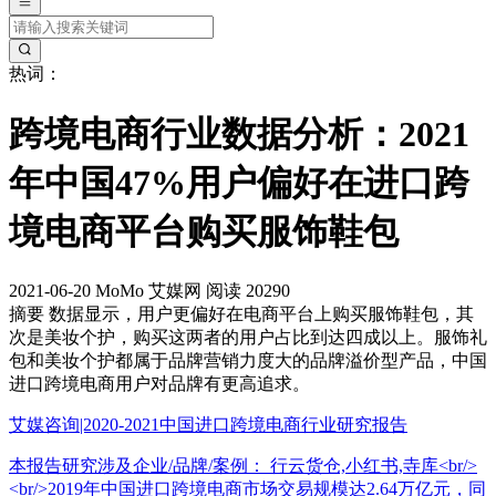
热词：
跨境电商行业数据分析：2021
年中国47%用户偏好在进口跨
境电商平台购买服饰鞋包
2021-06-20
MoMo
艾媒网
阅读 20290
摘要
数据显示，用户更偏好在电商平台上购买服饰鞋包，其
次是美妆个护，购买这两者的用户占比到达四成以上。服饰礼
包和美妆个护都属于品牌营销力度大的品牌溢价型产品，中国
进口跨境电商用户对品牌有更高追求。
艾媒咨询|2020-2021中国进口跨境电商行业研究报告
本报告研究涉及企业/品牌/案例： 行云货仓,小红书,寺库<br/>
<br/>2019年中国进口跨境电商市场交易规模达2.64万亿元，同