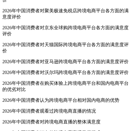
2026年中国消费者对聚美极速免税店跨境电商平台各方面的满
意度评价
2026年中国消费者对京东全球购跨境电商平台各方面的满意度
评价
2026年中国消费者对天猫国际跨境电商平台各方面的满意度评
价
2026年中国消费者对亚马逊跨境电商平台各方面的满意度评价
2026年中国消费者对沃尔玛跨境电商平台各方面的满意度评价
2026年中国消费者在购买体验上跨境电商平台和国内电商平台
的优劣对比
2026年中国消费者认为跨境电商平台相对国内电商的优势
2026年中国消费者观看过跨境电商直播的情况
2026年中国消费者对跨境电商直播的整体满意度