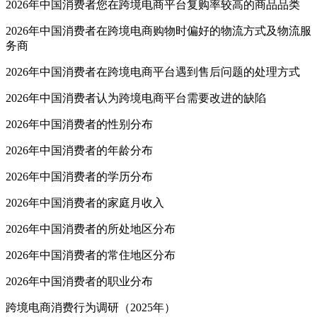
2026年中国消费者您在跨境电商平台复购率较高的商品品类
2026年中国消费者在跨境电商购物时偏好的物流方式及物流服
务商
2026年中国消费者在跨境电商平台遇到售后问题的处理方式
2026年中国消费者认为跨境电商平台需要改进的缺陷
2026年中国消费者的性别分布
2026年中国消费者的年龄分布
2026年中国消费者的学历分布
2026年中国消费者的家庭月收入
2026年中国消费者的所处地区分布
2026年中国消费者的常住地区分布
2026年中国消费者的职业分布
跨境电商消费行为调研（2025年）