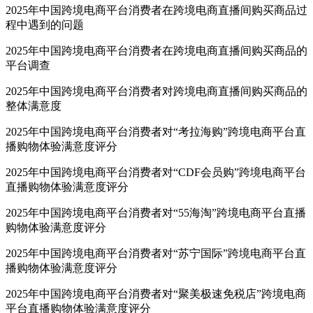
2025年中国跨境电商平台消费者在跨境电商直播间购买商品过
程中遇到的问题
2025年中国跨境电商平台消费者在跨境电商直播间购买商品的
平台调查
2025年中国跨境电商平台消费者对跨境电商直播间购买商品的
整体满意度
2025年中国跨境电商平台消费者对“考拉海购”跨境电商平台直
播购物体验满意度评分
2025年中国跨境电商平台消费者对“CDF会员购”跨境电商平台
直播购物体验满意度评分
2025年中国跨境电商平台消费者对“55海淘”跨境电商平台直播
购物体验满意度评分
2025年中国跨境电商平台消费者对“苏宁国际”跨境电商平台直
播购物体验满意度评分
2025年中国跨境电商平台消费者对“聚美极速免税店”跨境电商
平台直播购物体验满意度评分