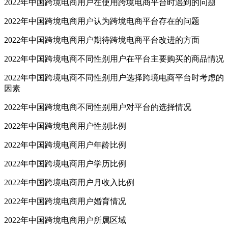
2022年中国跨境电商用户在使用跨境电商平台时遇到的问题
2022年中国跨境电商用户认为跨境电商平台存在的问题
2022年中国跨境电商用户期待跨境电商平台改进的方面
2022年中国跨境电商不同性别用户在平台主要购买的商品情况
2022年中国跨境电商不同性别用户选择跨境电商平台时考虑的
因素
2022年中国跨境电商不同性别用户对平台的选择情况
2022年中国跨境电商用户性别比例
2022年中国跨境电商用户年龄比例
2022年中国跨境电商用户学历比例
2022年中国跨境电商用户月收入比例
2022年中国跨境电商用户婚育情况
2022年中国跨境电商用户所属区域