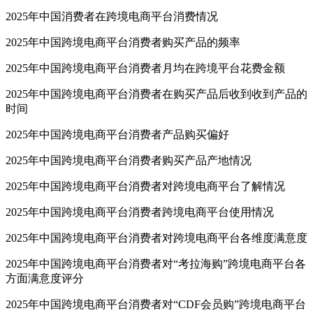
2025年中国消费者在跨境电商平台消费情况
2025年中国跨境电商平台消费者购买产品的频率
2025年中国跨境电商平台消费者月均在跨境平台花费金额
2025年中国跨境电商平台消费者在购买产品后收到收到产品的
时间
2025年中国跨境电商平台消费者产品购买偏好
2025年中国跨境电商平台消费者购买产品产地情况
2025年中国跨境电商平台消费者对跨境电商平台了解情况
2025年中国跨境电商平台消费者跨境电商平台使用情况
2025年中国跨境电商平台消费者对跨境电商平台各维度满意度
2025年中国跨境电商平台消费者对“考拉海购”跨境电商平台各
方面满意度评分
2025年中国跨境电商平台消费者对“CDF会员购”跨境电商平台