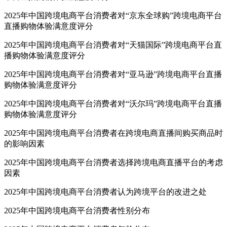
2025年中国跨境电商平台消费者对“京东全球购”跨境电商平台
直播购物体验满意度评分
2025年中国跨境电商平台消费者对“天猫国际”跨境电商平台直
播购物体验满意度评分
2025年中国跨境电商平台消费者对“亚马逊”跨境电商平台直播
购物体验满意度评分
2025年中国跨境电商平台消费者对“沃尔玛”跨境电商平台直播
购物体验满意度评分
2025年中国跨境电商平台消费者在跨境电商直播间购买商品时
的影响因素
2025年中国跨境电商平台消费者选择跨境电商直播平台的考虑
因素
2025年中国跨境电商平台消费者认为跨境平台的改进之处
2025年中国跨境电商平台消费者性别分布