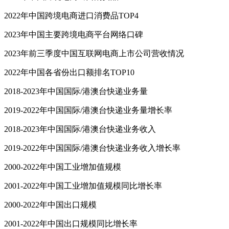
2022年中国跨境电商进口消费品TOP4
2023年中国主要跨境电商平台网络口碑
2023年前三季度中国互联网电商上市公司营收情况
2022年中国各省份出口额排名TOP10
2018-2023年中国国际/港澳台快递业务量
2019-2022年中国国际/港澳台快递业务量增长率
2018-2023年中国国际/港澳台快递业务收入
2019-2022年中国国际/港澳台快递业务收入增长率
2000-2022年中国工业增加值规模
2001-2022年中国工业增加值规模同比增长率
2000-2022年中国出口规模
2001-2022年中国出口规模同比增长率