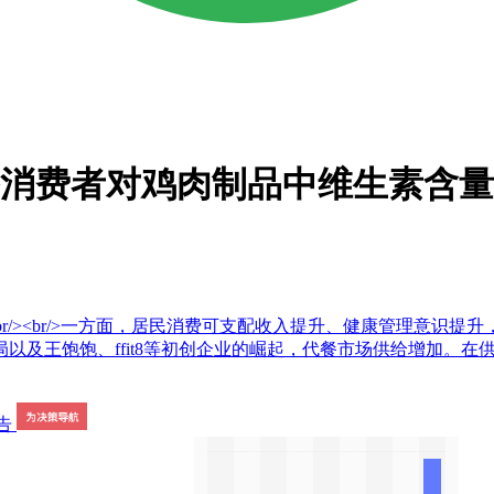
代餐消费者对鸡肉制品中维生素含
t8,雀巢<br/><br/>一方面，居民消费可支配收入提升、健康
及王饱饱、ffit8等初创企业的崛起，代餐市场供给增加。在供