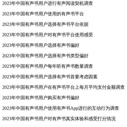
2023年中国有声书用户进行有声阅读契机调查
2023年中国有声书用户使用的有声书平台
2023年中国有声书用户选择有声书平台依据
2023年中国有声书用户对有声书平台使用感受
2023年中国有声书用户选择有声书偏好
2023年中国有声书用户选择有声书类型偏好
2023年中国有声书用户每年听有声书数量调查
2023年中国有声书用户选择有声书首要考虑因素
2023年中国有声书用户在有声书平台上每月平均支付金额调查
2023年中国有声书用户购买有声书偏好
2023年中国有声书用户使用有声书App进行的互动行为调查
2023年中国有声书用户对有声书真实体验和感受打分情况