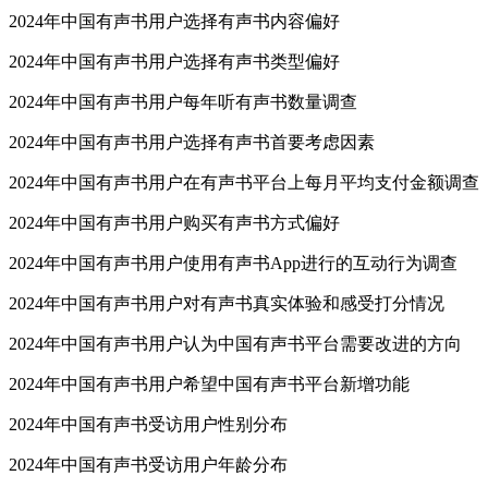
2024年中国有声书用户选择有声书内容偏好
2024年中国有声书用户选择有声书类型偏好
2024年中国有声书用户每年听有声书数量调查
2024年中国有声书用户选择有声书首要考虑因素
2024年中国有声书用户在有声书平台上每月平均支付金额调查
2024年中国有声书用户购买有声书方式偏好
2024年中国有声书用户使用有声书App进行的互动行为调查
2024年中国有声书用户对有声书真实体验和感受打分情况
2024年中国有声书用户认为中国有声书平台需要改进的方向
2024年中国有声书用户希望中国有声书平台新增功能
2024年中国有声书受访用户性别分布
2024年中国有声书受访用户年龄分布