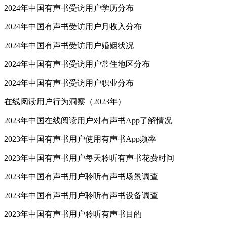
2024年中国有声书受访用户学历分布
2024年中国有声书受访用户月收入分布
2024年中国有声书受访用户婚姻状况
2024年中国有声书受访用户常住地区分布
2024年中国有声书受访用户职业分布
在线阅读用户行为洞察（2023年）
2023年中国在线阅读用户对有声书App了解情况
2023年中国有声书用户使用有声书App频率
2023年中国有声书用户每天聆听有声书花费时间
2023年中国有声书用户聆听有声书场景调查
2023年中国有声书用户聆听有声书设备调查
2023年中国有声书用户聆听有声书目的