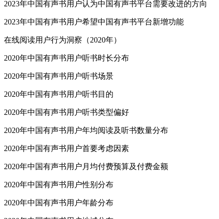
2023年中国有声书用户认为中国有声书平台需要改进的方向
2023年中国有声书用户希望中国有声书平台新增功能
在线阅读用户行为洞察（2020年）
2020年中国有声书用户听书时长分布
2020年中国有声书用户听书场景
2020年中国有声书用户听书目的
2020年中国有声书用户听书类型偏好
2020年中国有声书用户年均阅读及听书数量分布
2020年中国有声书用户首要考虑因素
2020年中国有声书用户月均付费预算及付费金额
2020年中国有声书用户性别分布
2020年中国有声书用户年龄分布