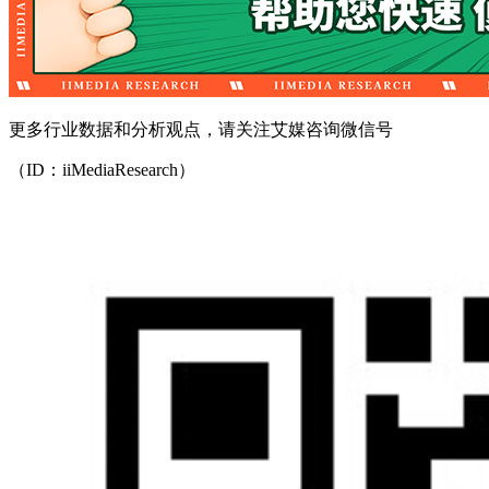
更多行业数据和分析观点，请关注艾媒咨询微信号
（ID：iiMediaResearch）