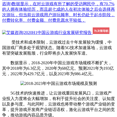
咨询)数据显示，在对云游戏有所了解的受访网民中，有70.7%
的人拥有体验经历，而且超七成的人在初次体验之后会选择再
次游玩，但当前云游戏用户游玩频率、时长仍处于起步阶段，
付费转化率、付费金额、付费意愿水平较低，
受技术和成本限制，云游戏过去十年发展较为缓慢，中
国游戏厂商多处于观望状态。随着5G技术加速落地，云游戏
有望突破发展瓶颈，行业即将步入发展快车道。
数据显示，2018-2020年中国云游戏市场规模不断扩大，
其中2018年为6.3亿元，2020年为68亿元。预测2021年为193亿
元，2022年为429.7亿元，以及2023年为986.4亿元。
5G技术的快速推进，让云游戏重回发展风口，云游戏产
业投入力度将会大幅增加，有利于提升社会的关注度、认知度
以及参与度。与此同时，云游戏也将带动整个游戏产业链的变
革，提升游戏开发商产业链话语权，激化云游戏平台之间的竞
争，推动游戏内容品质升级。