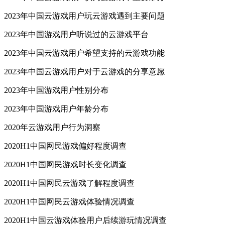
2023年中国云游戏用户玩云游戏遇到主要问题
2023年中国游戏用户听说过的云游戏平台
2023年中国云游戏用户希望支持的云游戏功能
2023年中国云游戏用户对于云游戏的分享意愿
2023年中国游戏用户性别分布
2023年中国游戏用户年龄分布
2020年云游戏用户行为洞察
2020H1中国网民游戏偏好程度调查
2020H1中国网民游戏时长变化调查
2020H1中国网民云游戏了解程度调查
2020H1中国网民云游戏体验情况调查
2020H1中国云游戏体验用户后续游玩情况调查