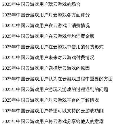
2025年中国云游戏用户玩云游戏的场合
2025年中国云游戏用户对云游戏各方面评分
2025年中国云游戏用户在云游戏上消费情况
2025年中国云游戏用户在云游戏年均消费金额
2025年中国云游戏用户在云游戏中使用的付费形式
2025年中国云游戏用户未来对云游戏付费情况
2025年中国云游戏用户选择玩云游戏的原因
2025年中国云游戏用户认为在云游戏过程中重要的方面
2025年中国云游戏用户游玩云游戏的过程遇到的问题
2025年中国云游戏用户对云游戏平台的了解情况
2025年中国云游戏用户希望可以支持的云游戏功能
2025年中国云游戏用户将云游戏分享给他人的意愿