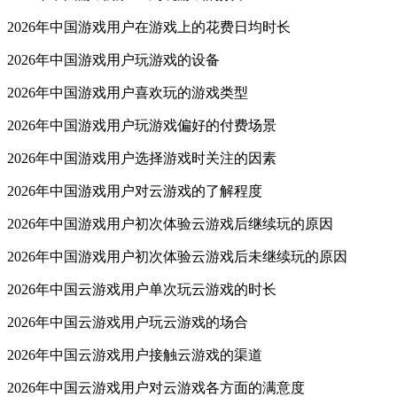
2026年中国游戏用户在游戏上的花费日均时长
2026年中国游戏用户玩游戏的设备
2026年中国游戏用户喜欢玩的游戏类型
2026年中国游戏用户玩游戏偏好的付费场景
2026年中国游戏用户选择游戏时关注的因素
2026年中国游戏用户对云游戏的了解程度
2026年中国游戏用户初次体验云游戏后继续玩的原因
2026年中国游戏用户初次体验云游戏后未继续玩的原因
2026年中国云游戏用户单次玩云游戏的时长
2026年中国云游戏用户玩云游戏的场合
2026年中国云游戏用户接触云游戏的渠道
2026年中国云游戏用户对云游戏各方面的满意度