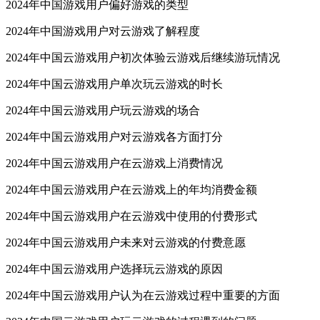
2024年中国游戏用户偏好游戏的类型
2024年中国游戏用户对云游戏了解程度
2024年中国云游戏用户初次体验云游戏后继续游玩情况
2024年中国云游戏用户单次玩云游戏的时长
2024年中国云游戏用户玩云游戏的场合
2024年中国云游戏用户对云游戏各方面打分
2024年中国云游戏用户在云游戏上消费情况
2024年中国云游戏用户在云游戏上的年均消费金额
2024年中国云游戏用户在云游戏中使用的付费形式
2024年中国云游戏用户未来对云游戏的付费意愿
2024年中国云游戏用户选择玩云游戏的原因
2024年中国云游戏用户认为在云游戏过程中重要的方面