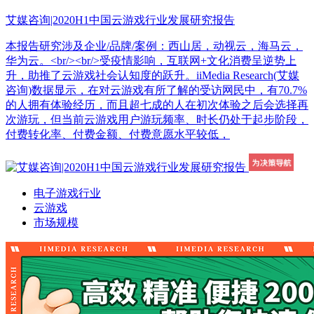
艾媒咨询|2020H1中国云游戏行业发展研究报告
本报告研究涉及企业/品牌/案例：西山居，动视云，海马云，
华为云。<br/><br/>受疫情影响，互联网+文化消费呈逆势上
升，助推了云游戏社会认知度的跃升。iiMedia Research(艾媒
咨询)数据显示，在对云游戏有所了解的受访网民中，有70.7%
的人拥有体验经历，而且超七成的人在初次体验之后会选择再
次游玩，但当前云游戏用户游玩频率、时长仍处于起步阶段，
付费转化率、付费金额、付费意愿水平较低，
电子游戏行业
云游戏
市场规模