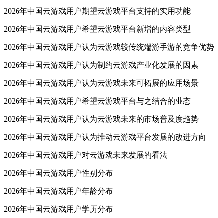
2026年中国云游戏用户期望云游戏平台支持的实用功能
2026年中国云游戏用户希望云游戏平台新增的内容类型
2026年中国云游戏用户认为云游戏较传统端游手游的竞争优势
2026年中国云游戏用户认为制约云游戏产业化发展的因素
2026年中国云游戏用户认为云游戏未来可拓展的应用场景
2026年中国云游戏用户希望云游戏平台与之结合的业态
2026年中国云游戏用户认为云游戏未来的市场普及度趋势
2026年中国云游戏用户认为推动云游戏平台发展的改进方向
2026年中国云游戏用户对云游戏未来发展的看法
2026年中国云游戏用户性别分布
2026年中国云游戏用户年龄分布
2026年中国云游戏用户学历分布