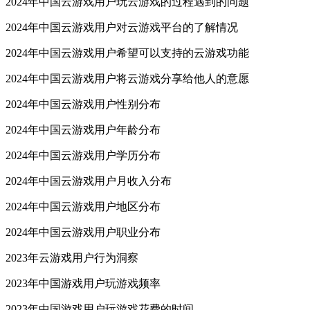
2024年中国云游戏用户玩云游戏的过程遇到的问题
2024年中国云游戏用户对云游戏平台的了解情况
2024年中国云游戏用户希望可以支持的云游戏功能
2024年中国云游戏用户将云游戏分享给他人的意愿
2024年中国云游戏用户性别分布
2024年中国云游戏用户年龄分布
2024年中国云游戏用户学历分布
2024年中国云游戏用户月收入分布
2024年中国云游戏用户地区分布
2024年中国云游戏用户职业分布
2023年云游戏用户行为洞察
2023年中国游戏用户玩游戏频率
2023年中国游戏用户玩游戏花费的时间