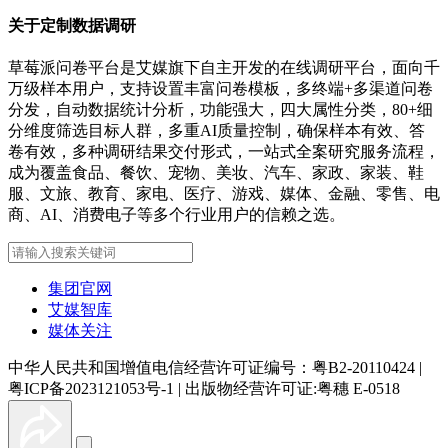
关于定制数据调研
草莓派问卷平台是艾媒旗下自主开发的在线调研平台，面向千
万级样本用户，支持设置丰富问卷模板，多终端+多渠道问卷
分发，自动数据统计分析，功能强大，四大属性分类，80+细
分维度筛选目标人群，多重AI质量控制，确保样本有效、答
卷有效，多种调研结果交付形式，一站式全案研究服务流程，
成为覆盖食品、餐饮、宠物、美妆、汽车、家政、家装、鞋
服、文旅、教育、家电、医疗、游戏、媒体、金融、零售、电
商、AI、消费电子等多个行业用户的信赖之选。
集团官网
艾媒智库
媒体关注
中华人民共和国增值电信经营许可证编号：粤B2-20110424
|
粤ICP备2023121053号-1
|
出版物经营许可证:粤穗 E-0518