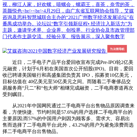
视，柳江人家，好欢螺，嘻螺会，螺霸王，喜茶，奈雪的茶，
茶颜悦色<br/><br/>4月29日，由广东省互联网协会指导，艾媒
咨询及思科智慧城联合主办的“2021广州数字经济发展论坛”在
番禺成功举办。论坛以“数字引领新征程• 经济注入新活力”为
主题，邀请学术界、企业界、创投界、行业协会及市政管理部
门代表作主题交流、经验分享、报告展示，深入聚焦数字
近日，二手电子产品平台爱回收宣布完成Pre-IPO轮2亿美
元融资，计划于6月初在美国首次公开招股(IPO)。目前，爱回
收已聘请美国银行和高盛集团负责其 IPO，拟募资10亿美元，
目标估值在 40亿美元至50亿美元之间。而随着二手奢侈品交
易服务商“只二”和“包大师”相继完成融资，二手电商赛道再次
受到瞩目。
从2021年中国网民通过二手电商平台出售物品原因调查来
看，方便快捷、节约时间是57.6%的用户选择二手电商平台的
主要原因;而57%的中国用户则因为顾客多、需求大、容易出
售而选择了二手电商平台;此外，43.2%的用户为避免浪费而选
择二手电商平台出售物品。