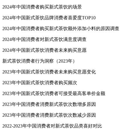
2024年中国消费者购买新式茶饮的场景
2024年中国新式茶饮品牌消费者喜爱度TOP10
2024年中国消费者购买新式茶饮额外添加小料的原因调查
2024年中国消费者对新式茶饮满意度调查
2024年中国新式茶饮消费者未来购买意愿
新式茶饮消费者行为洞察（2023年）
2023年中国新式茶饮消费者未来购买意愿变化
2023年中国新式茶饮消费者购买频次
2023年中国新式茶饮消费者可接受最高客单价金额
2023年中国消费者消费新式茶饮次数增多原因
2023年中国消费者消费新式茶饮次数减少原因
2022-2023年中国消费者对新式茶饮品类喜好对比