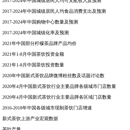
2017-2024年中国城镇居民人均可支配收入及预测
2017-2024年中国城镇居民人均食品消费支出及预测
2017-2024年中国购物中心数量及预测
2017-2024年中国城镇化率及预测
2021年中国部分柠檬茶品牌产品均价
2021年1-8月中国茶饮投资金额
2021年1-8月中国茶饮投资数量
2020年中国新式茶饮品牌微博粉丝数及话题讨论数
2020年4月中国新式茶饮行业主要品牌各级城市门店数量
2020年4月中国新式茶饮行业主要品牌各区域门店数量
2016-2018年中国各级城市现制茶饮门店增速
新式茶饮上游产业宏观数据
茶叶产量