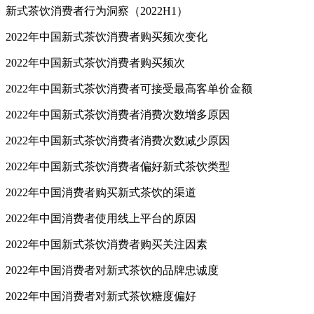
新式茶饮消费者行为洞察（2022H1）
2022年中国新式茶饮消费者购买频次变化
2022年中国新式茶饮消费者购买频次
2022年中国新式茶饮消费者可接受最高客单价金额
2022年中国新式茶饮消费者消费次数增多原因
2022年中国新式茶饮消费者消费次数减少原因
2022年中国新式茶饮消费者偏好新式茶饮类型
2022年中国消费者购买新式茶饮的渠道
2022年中国消费者使用线上平台的原因
2022年中国新式茶饮消费者购买关注因素
2022年中国消费者对新式茶饮的品牌忠诚度
2022年中国消费者对新式茶饮糖度偏好