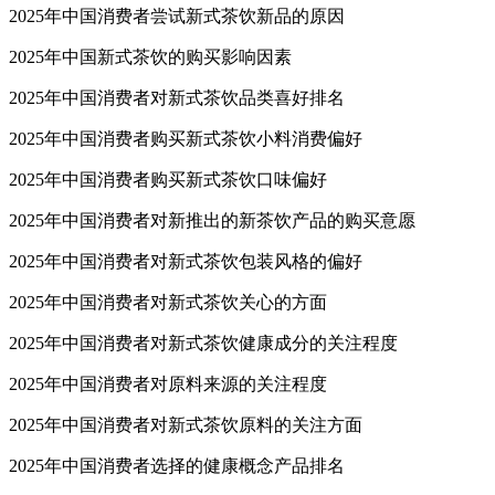
2025年中国消费者尝试新式茶饮新品的原因
2025年中国新式茶饮的购买影响因素
2025年中国消费者对新式茶饮品类喜好排名
2025年中国消费者购买新式茶饮小料消费偏好
2025年中国消费者购买新式茶饮口味偏好
2025年中国消费者对新推出的新茶饮产品的购买意愿
2025年中国消费者对新式茶饮包装风格的偏好
2025年中国消费者对新式茶饮关心的方面
2025年中国消费者对新式茶饮健康成分的关注程度
2025年中国消费者对原料来源的关注程度
2025年中国消费者对新式茶饮原料的关注方面
2025年中国消费者选择的健康概念产品排名