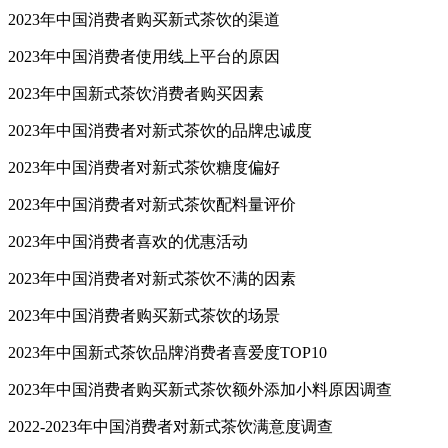
2023年中国消费者购买新式茶饮的渠道
2023年中国消费者使用线上平台的原因
2023年中国新式茶饮消费者购买因素
2023年中国消费者对新式茶饮的品牌忠诚度
2023年中国消费者对新式茶饮糖度偏好
2023年中国消费者对新式茶饮配料量评价
2023年中国消费者喜欢的优惠活动
2023年中国消费者对新式茶饮不满的因素
2023年中国消费者购买新式茶饮的场景
2023年中国新式茶饮品牌消费者喜爱度TOP10
2023年中国消费者购买新式茶饮额外添加小料原因调查
2022-2023年中国消费者对新式茶饮满意度调查