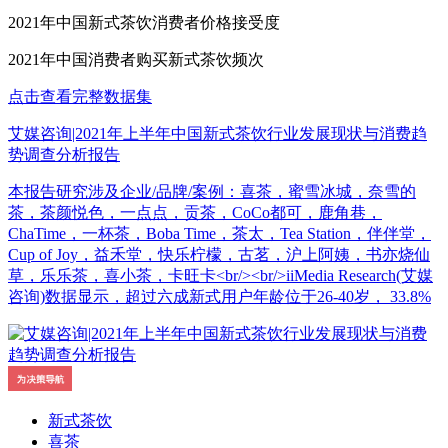
2021年中国新式茶饮消费者价格接受度
2021年中国消费者购买新式茶饮频次
点击查看完整数据集
艾媒咨询|2021年上半年中国新式茶饮行业发展现状与消费趋
势调查分析报告
本报告研究涉及企业/品牌/案例：喜茶，蜜雪冰城，奈雪的
茶，茶颜悦色，一点点，贡茶，CoCo都可，鹿角巷，
ChaTime，一杯茶，Boba Time，茶太，Tea Station，伴伴堂，
Cup of Joy，益禾堂，快乐柠檬，古茗，沪上阿姨，书亦烧仙
草，乐乐茶，喜小茶，卡旺卡<br/><br/>iiMedia Research(艾媒
咨询)数据显示，超过六成新式用户年龄位于26-40岁， 33.8%
新式茶饮
喜茶