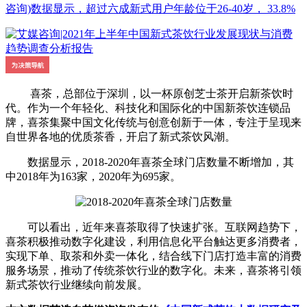
咨询)数据显示，超过六成新式用户年龄位于26-40岁， 33.8%
喜茶，总部位于深圳，以一杯原创芝士茶开启新茶饮时
代。作为一个年轻化、科技化和国际化的中国新茶饮连锁品
牌，喜茶集聚中国文化传统与创意创新于一体，专注于呈现来
自世界各地的优质茶香，开启了新式茶饮风潮。
数据显示，2018-2020年喜茶全球门店数量不断增加，其
中2018年为163家，2020年为695家。
可以看出，近年来喜茶取得了快速扩张。互联网趋势下，
喜茶积极推动数字化建设，利用信息化平台触达更多消费者，
实现下单、取茶和外卖一体化，结合线下门店打造丰富的消费
服务场景，推动了传统茶饮行业的数字化。未来，喜茶将引领
新式茶饮行业继续向前发展。