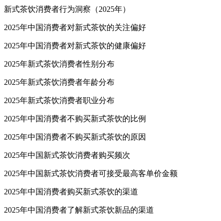
新式茶饮消费者行为洞察（2025年）
2025年中国消费者对新式茶饮的关注偏好
2025年中国消费者对新式茶饮的健康偏好
2025年新式茶饮消费者性别分布
2025年新式茶饮消费者年龄分布
2025年新式茶饮消费者职业分布
2025年中国消费者不购买新式茶饮的比例
2025年中国消费者不购买新式茶饮的原因
2025年中国新式茶饮消费者购买频次
2025年中国新式茶饮消费者可接受最高客单价金额
2025年中国消费者购买新式茶饮的渠道
2025年中国消费者了解新式茶饮新品的渠道