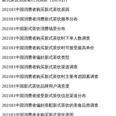
2021H1中国消费者购买新式茶饮原因
2021H1中国消费者消费新式茶饮频率分布
2021H1中国新式茶饮消费场景分布
2021H1中国消费者购买新式茶饮时下单人数调查
2021H1中国消费者购买新式茶饮时可接受最高单价
2021H1中国消费者偏好新式茶饮类型
2021H1中国消费者购买新式茶饮渠道调查
2021H1中国消费者购买新式茶饮时主要考虑因素调查
2021H1中国新式茶饮品牌用户满意度
2021H1中国消费者接受新式茶饮信息渠道分布
2021H1中国消费者偏好搭配新式茶饮的美食品类调查
2021H1中国消费者未购买新式茶饮原因