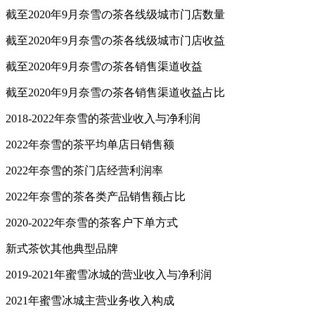
截至2020年9月奈雪の茶各线级城市门店数量
截至2020年9月奈雪の茶各线级城市门店收益
截至2020年9月奈雪の茶各销售渠道收益
截至2020年9月奈雪の茶各销售渠道收益占比
2018-2022年奈雪的茶营业收入与净利润
2022年奈雪的茶平均单店日销售额
2022年奈雪的茶门店经营利润率
2022年奈雪的茶各类产品销售额占比
2020-2022年奈雪的茶客户下单方式
新式茶饮其他典型品牌
2019-2021年蜜雪冰城的营业收入与净利润
2021年蜜雪冰城主营业务收入构成