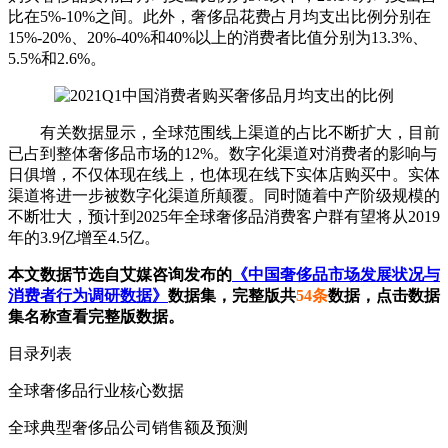
比在5%-10%之间。此外，奢侈品花费占月均支出比例分别在
15%-20%、20%-40%和40%以上的消费者比值分别为13.3%、
5.5%和2.6%。
有关数据显示，全球范围线上渠道的占比不断扩大，目前
已占到整体奢侈品市场的12%。数字化渠道对消费者的影响与
日俱增，不仅体现在线上，也体现在线下实体店购买中。实体
渠道将进一步被数字化渠道所颠覆。同时随着中产阶级规模的
不断壮大，预计到2025年全球奢侈品消费客户群有望将从2019
年的3.9亿增至4.5亿。
本文数据节选自艾媒咨询发布的
《中国奢侈品市场发展状况与
消费者行为调研数据》
数据集，完整版共
54条
数据，点击数据
集名称查看完整版数据。
目录列表
全球奢侈品行业核心数据
全球典型奢侈品公司销售额及预测