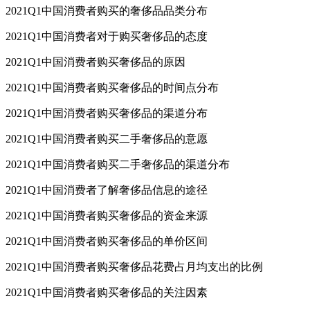
2021Q1中国消费者购买的奢侈品品类分布
2021Q1中国消费者对于购买奢侈品的态度
2021Q1中国消费者购买奢侈品的原因
2021Q1中国消费者购买奢侈品的时间点分布
2021Q1中国消费者购买奢侈品的渠道分布
2021Q1中国消费者购买二手奢侈品的意愿
2021Q1中国消费者购买二手奢侈品的渠道分布
2021Q1中国消费者了解奢侈品信息的途径
2021Q1中国消费者购买奢侈品的资金来源
2021Q1中国消费者购买奢侈品的单价区间
2021Q1中国消费者购买奢侈品花费占月均支出的比例
2021Q1中国消费者购买奢侈品的关注因素