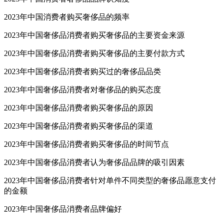
2023年中国消费者购买奢侈品的频率
2023年中国奢侈品消费者购买奢侈品的主要资金来源
2023年中国奢侈品消费者购买奢侈品的主要付款方式
2023年中国奢侈品消费者购买过的奢侈品品类
2023年中国奢侈品消费者对奢侈品的购买态度
2023年中国奢侈品消费者购买奢侈品的原因
2023年中国奢侈品消费者购买奢侈品的渠道
2023年中国奢侈品消费者购买奢侈品的时间节点
2023年中国奢侈品消费者认为奢侈品品牌的吸引因素
2023年中国奢侈品消费者针对单件不同类型的奢侈品愿意支付
的金额
2023年中国奢侈品消费者品牌偏好