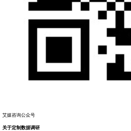
艾媒咨询公众号
关于定制数据调研