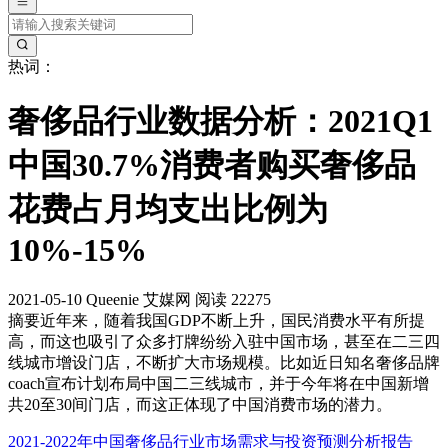
热词：
奢侈品行业数据分析：2021Q1
中国30.7%消费者购买奢侈品
花费占月均支出比例为
10%-15%
2021-05-10
Queenie
艾媒网
阅读 22275
摘要
近年来，随着我国GDP不断上升，国民消费水平有所提
高，而这也吸引了众多打牌纷纷入驻中国市场，甚至在二三四
线城市增设门店，不断扩大市场规模。比如近日知名奢侈品牌
coach宣布计划布局中国二三线城市，并于今年将在中国新增
共20至30间门店，而这正体现了中国消费市场的潜力。
2021-2022年中国奢侈品行业市场需求与投资预测分析报告