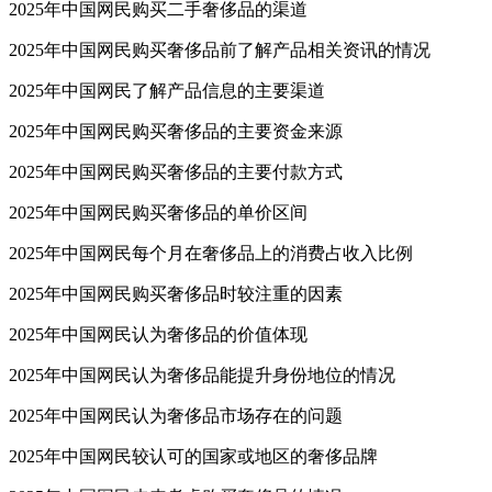
2025年中国网民购买二手奢侈品的渠道
2025年中国网民购买奢侈品前了解产品相关资讯的情况
2025年中国网民了解产品信息的主要渠道
2025年中国网民购买奢侈品的主要资金来源
2025年中国网民购买奢侈品的主要付款方式
2025年中国网民购买奢侈品的单价区间
2025年中国网民每个月在奢侈品上的消费占收入比例
2025年中国网民购买奢侈品时较注重的因素
2025年中国网民认为奢侈品的价值体现
2025年中国网民认为奢侈品能提升身份地位的情况
2025年中国网民认为奢侈品市场存在的问题
2025年中国网民较认可的国家或地区的奢侈品牌