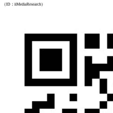
（ID：iiMediaResearch）