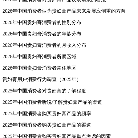
2026年中国消费者认为贵妇膏产品未来发展应侧重的方向
2026年中国贵妇膏消费者的性别分布
2026年中国贵妇膏消费者的年龄分布
2026年中国贵妇膏消费者的月收入分布
2026年中国贵妇膏消费者所属区域
2026年中国贵妇膏消费者常住地区
贵妇膏用户消费行为调查（2025年）
2025年中国消费者对贵妇膏的了解程度
2025年中国消费者听说/了解贵妇膏产品的渠道
2025年中国消费者购买贵妇膏产品的频率
2025年中国消费者购买贵妇膏产品的渠道
2025年中国消费者购买贵妇膏产品重点考虑的因素