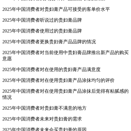
2025年中国消费者对贵妇膏产品可接受的客单价水平
2025年中国消费者听说过的贵妇膏品牌
2025年中国消费者使用过的贵妇膏品牌
2025年中国消费者更换贵妇膏产品品牌的情况
2025年中国消费者对当前使用中贵妇膏品牌推出新产品的购买
意愿
2025年中国消费者对在使用的贵妇膏产品满意度
2025年中国消费者对在使用贵妇膏产品涂抹均匀的评价
2025年中国消费者对在使用贵妇膏产品涂抹后觉得有粘腻感的
情况
2025年中国消费者对贵妇膏不满意的地方
2025年中国消费者未来对贵妇膏的需求
2025年中国消费者未来会买贵妇膏的原因