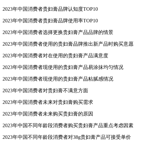
2023年中国消费者贵妇膏品牌认知度TOP10
2023年中国消费者贵妇膏品牌使用率TOP10
2023年中国消费者选择更换贵妇膏产品品牌的情景
2023年中国消费者使用的贵妇膏品牌推出新产品时购买意愿
2023年中国消费者对在使用的贵妇膏产品满意度
2023年中国消费者现使用的贵妇膏产品易涂抹均匀情况
2023年中国消费者现使用的贵妇膏产品粘腻感情况
2023年中国消费者对贵妇膏不满意方面
2023年中国消费者未来对贵妇膏购买需求
2023年中国消费者未来购买贵妇膏的原因
2023年中国不同年龄段消费者购买贵妇膏产品重点考虑因素
2023年中国不同年龄段消费者对38g贵妇膏产品可接受单价