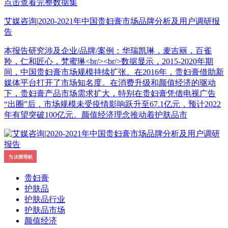
点击查看完整数据集
艾媒咨询|2020-2021年中国贵妇膏市场品牌分析及用户调研报
告
本报告研究涉及企业/品牌/案例：华瑞凯琳，麦吉丽，百雀
羚，仁和匠心，梵蜜琳<br/><br/>数据显示，2015-2020年期
间，中国贵妇膏市场规模持续扩张。在2016年，贵妇膏借助新
媒体平台打开了市场知名度。在消费升级和颜值经济的驱动
下，贵妇膏产品市场需求扩大，特别在贵妇膏凭借电视广告
“出圈”后，市场规模未受疫情影响跃升至67.1亿元，预计2022
年有望突破100亿元。颜值经济理念推动着护肤品市
贵妇膏
护肤品
护肤品行业
护肤品市场
颜值经济