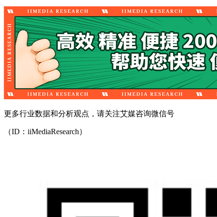
更多行业数据和分析观点，请关注艾媒咨询微信号
（ID：iiMediaResearch）