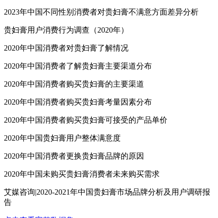
2023年中国不同性别消费者对贵妇膏不满意方面差异分析
贵妇膏用户消费行为调查（2020年）
2020年中国消费者对贵妇膏了解情况
2020年中国消费者了解贵妇膏主要渠道分布
2020年中国消费者购买贵妇膏的主要渠道
2020年中国消费者购买贵妇膏考量因素分布
2020年中国消费者购买贵妇膏可接受的产品单价
2020年中国贵妇膏用户整体满意度
2020年中国消费者更换贵妇膏品牌的原因
2020年中国未购买贵妇膏消费者未来购买需求
艾媒咨询|2020-2021年中国贵妇膏市场品牌分析及用户调研报
告