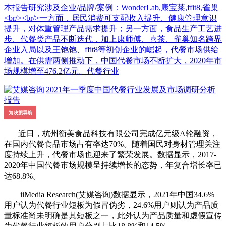
本报告研究涉及企业/品牌/案例：WonderLab,康宝莱,ffit8,雀巢
<br/><br/>一方面，居民消费可支配收入提升、健康管理意识
提升，对体重管理产品需求提升；另一方面，食品生产工艺进
步、代餐类产品不断迭代，加上康师傅、喜茶、雀巢知名跨界
企业入局以及王饱饱、ffit8等初创企业的崛起，代餐市场供给
增加。在供需两侧推动下，中国代餐市场不断扩大，2020年市
场规模增至476.2亿元。代餐行业
近日，杭州衡美食品科技有限公司完成亿元级A轮融资，
在国内代餐食品市场占有率达70%。随着国民对身材管理关注
度持续上升，代餐市场也迎来了繁荣发展。数据显示，2017-
2020年中国代餐市场规模呈持续增长的态势，年复合增长率已
达68.8%。
iiMedia Research(艾媒咨询)数据显示，2021年中国34.6%
用户认为代餐行业短板为假冒伪劣，24.6%用户则认为产品质
量标准尚未明确是其短板之一，此外认为产品质量和虚假宣传