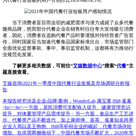
为代餐行业短板的用户分别占比18.8%和14.5%。
当下消费者盲目而迫切的减肥需求与潜力成就了众多代餐
微商品牌，然而部分代餐企业在销售时往往夸大宣传吸引消费
者，因此，消费者在选购代餐产品时要谨慎对待经营者广告宣
传，同时国家应当加速代餐食品国家标准出台，市场监管部门
全面优化监督事前、事中、事后监管机制，这都将有力推动行
业规范化发展。
了解更多相关数据，可前往“
艾媒数据中心
”搜索“
代餐
”主
题直接查看。
艾媒咨询|2021年一季度中国代餐行业发展及市场调研分析报
告
本报告研究涉及企业/品牌/案例：WonderLab,康宝莱,ffit8,雀巢
<br/><br/>一方面，居民消费可支配收入提升、健康管理意识
提升，对体重管理产品需求提升；另一方面，食品生产工艺进
步、代餐类产品不断迭代，加上康师傅、喜茶、雀巢知名跨界
企业入局以及王饱饱、ffit8等初创企业的崛起，代餐市场供给
增加。在供需两侧推动下，中国代餐市场不断扩大，2020年市