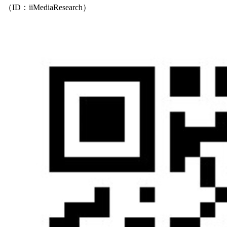
（ID：iiMediaResearch）