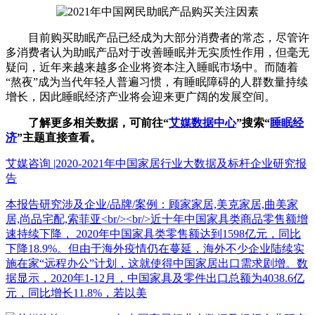
目前购买助眠产品已经成为大部分消费者的常态，尽管许
多消费者认为助眠产品对于改善睡眠并无实质性作用，但毫无
疑问，近年来越来越多企业将资本注入睡眠市场中。而随着
“熬夜”成为当代年轻人普遍习惯，有睡眠障碍的人群数量持续
增长，因此睡眠经济产业将会迎来更广阔的发展空间。
了解更多相关数据，可前往“
艾媒数据中心
”搜索“
睡眠经
济
”主题直接查看。
艾媒咨询 |2020-2021年中国家居行业大数据及标杆企业研究报
告
本报告研究涉及企业/品牌/案例：顾家家居,美克家居,曲美家
居,尚品宅配,索菲亚<br/><br/>近十年中国家具类商品零售额增
速持续下降， 2020年中国家具类零售额达到1598亿元，同比
下降18.9%。但由于海外疫情仍在蔓延，海外不少企业陆续实
施在家“远程办公”计划，这就使得中国家居出口需求剧增。数
据显示，2020年1-12月，中国家具及零件出口总额为4038.6亿
元，同比增长11.8%，若以美