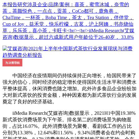
本报告研究涉及企业/品牌/案例：喜茶，蜜雪冰城，奈雪的
茶，茶颜悦色，一点点，贡茶，CoCo都可，鹿角巷，
ChaTime，一杯茶，Boba Time，茶太，Tea Station，伴伴堂，
Cup of Joy，益禾堂，快乐柠檬，古茗，沪上阿姨，书亦烧仙
草，乐乐茶，喜小茶，卡旺卡<br/><br/>iiMedia Research(艾媒
咨询)数据显示，超过六成新式用户年龄位于26-40岁， 33.8%
中国经济在疫情期间仍持续保持正向增长，给国民带来了
强大的信心，同时经济的稳定增长使得国民生活水平和消费水
平整体提高，休闲消费也随之增加。此外许多食品企业纷纷加
大对新式茶饮的投资金额，种种因素都为新式茶饮行业的发展
奠定了良好的经济基础。
iiMedia Research(艾媒咨询)数据显示，2021H1中国19.38%
新式茶饮消费场景为下午茶。排名第二的消费场景为购物逛
街，占比16.07%。此外消费场景为聚餐、看剧或工作的占比
分别为13.38%，12.64%和11.56%，9.34%消费者会在约会时购