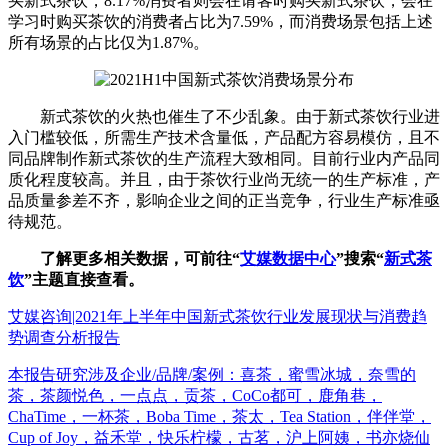
买新式茶饮，8.17%消费者则会在请客时购买新式茶饮，会在
学习时购买茶饮的消费者占比为7.59%，而消费场景包括上述
所有场景的占比仅为1.87%。
新式茶饮的火热也催生了不少乱象。由于新式茶饮行业进
入门槛较低，所需生产技术含量低，产品配方容易模仿，且不
同品牌制作新式茶饮的生产流程大致相同。目前行业内产品同
质化程度较高。并且，由于茶饮行业尚无统一的生产标准，产
品质量参差不齐，影响企业之间的正当竞争，行业生产标准亟
待规范。
了解更多相关数据，可前往“
艾媒数据中心
”搜索“
新式茶
饮
”主题直接查看。
艾媒咨询|2021年上半年中国新式茶饮行业发展现状与消费趋
势调查分析报告
本报告研究涉及企业/品牌/案例：喜茶，蜜雪冰城，奈雪的
茶，茶颜悦色，一点点，贡茶，CoCo都可，鹿角巷，
ChaTime，一杯茶，Boba Time，茶太，Tea Station，伴伴堂，
Cup of Joy，益禾堂，快乐柠檬，古茗，沪上阿姨，书亦烧仙