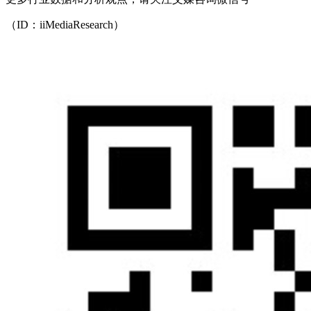
（ID：iiMediaResearch）