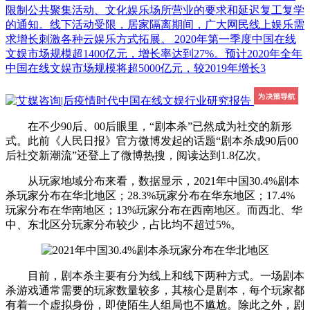
限制公共聚集活动、文化娱乐场所营业的要求和延迟复工复学
的通知。线下活动受限，居家隔离期间，广大网民线上娱乐需
求增长刺激各种云娱乐方式拓展。 2020年第一季度中国在线
文娱市场规模超1400亿元，增长率达到27%。预计2020年全年
中国在线文娱市场规模将超5000亿元，较2019年增长3
在不少90后、00后眼里，“剧本杀”已然成为社交的新形
式。此前《人民日报》官方微博发起的话题“剧本杀成90后00
后社交新潮流”还登上了微博热搜，阅读达到1.8亿次。
从玩家地域分布来看，数据显示，2021年中国30.4%剧本
杀玩家分布在华北地区；28.3%玩家分布在华东地区；17.4%
玩家分布在华南地区；13%玩家分布在西南地区。而西北、华
中、东北区分玩家分布较少，占比均不超过5%。
目前，剧本杀主要有分为线上和线下两种方式。一场剧本
杀游戏通常需要的玩家数量较多，其核心是剧本，每个玩家都
有着一个虚拟身份，即使陌生人组局也不尴尬。除此之外，剧