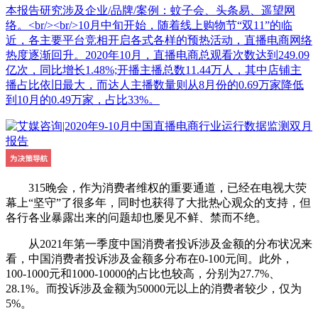
本报告研究涉及企业/品牌/案例：蚊子会、头条易、遥望网
络。<br/><br/>10月中旬开始，随着线上购物节“双11”的临
近，各主要平台竞相开启各式各样的预热活动，直播电商网络
热度逐渐回升。2020年10月，直播电商总观看次数达到249.09
亿次，同比增长1.48%;开播主播总数11.44万人，其中店铺主
播占比依旧最大，而达人主播数量则从8月份的0.69万家降低
到10月的0.49万家，占比33%。
315晚会，作为消费者维权的重要通道，已经在电视大荧
幕上“坚守”了很多年，同时也获得了大批热心观众的支持，但
各行各业暴露出来的问题却也屡见不鲜、禁而不绝。
从2021年第一季度中国消费者投诉涉及金额的分布状况来
看，中国消费者投诉涉及金额多分布在0-100元间。此外，
100-1000元和1000-10000的占比也较高，分别为27.7%、
28.1%。而投诉涉及金额为50000元以上的消费者较少，仅为
5%。